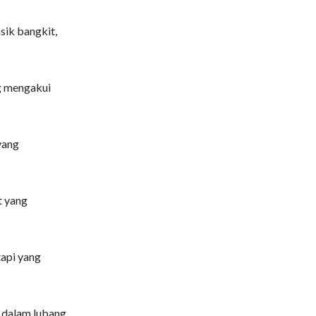
sik bangkit,
g mengakui
yang
t yang
tapi yang
 dalam lubang,