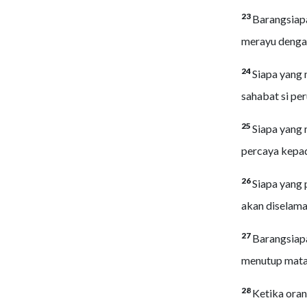
23
Barangsiap
merayu dengan
24
Siapa yang 
sahabat si per
25
Siapa yang
percaya kep
26
Siapa yang 
akan diselama
27
Barangsiapa
menutup mata
28
Ketika oran