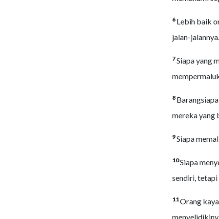
6
Lebih baik o
jalan-jalannya
7
Siapa yang m
mempermaluk
8
Barangsiapa
mereka yang b
9
Siapa memali
10
Siapa menye
sendiri, tetap
11
Orang kaya 
menyelidikiny