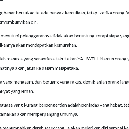
g benar bersukacita, ada banyak kemuliaan, tetapi ketika orang fa
nyembunyikan diri.
menutupi pelanggarannya tidak akan beruntung, tetapi siapa yan
lkannya akan mendapatkan kemurahan.
lah manusia yang senantiasa takut akan YAHWEH. Namun orang 
atinya akan jatuh ke dalam malapetaka.
ga yang mengaum, dan beruang yang rakus, demikianlah orang jaha
kyat yang lemah.
guasa yang kurang berpengertian adalah penindas yang hebat, te
amakan akan memperpanjang umurnya.
 menumpahkan darah seseorang, ia akan melarikan diri sampai ke