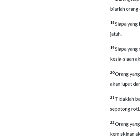
biarlah orang
18
Siapa yang 
jatuh.
19
Siapa yang 
kesia-siaan a
20
Orang yang 
akan luput da
21
Tidaklah b
sepotong roti.
22
Orang yang 
kemiskinan a