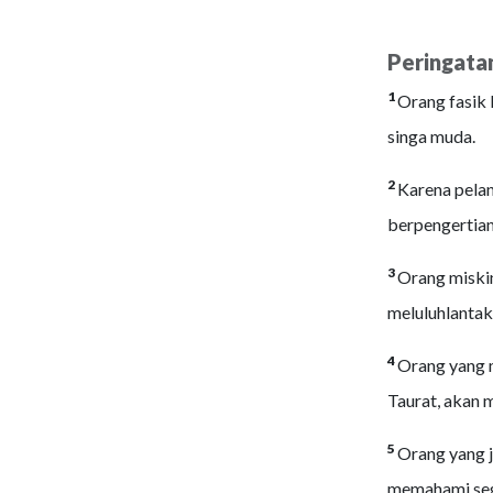
Peringata
1
Orang fasik 
singa muda.
2
Karena pelan
berpengertian
3
Orang miskin
meluluhlantak
4
Orang yang m
Taurat, akan 
5
Orang yang 
memahami seg