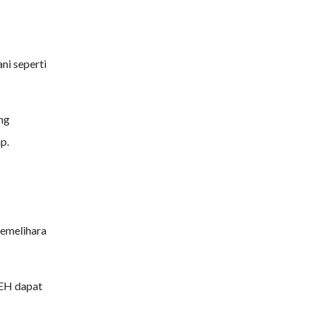
ni seperti
ng
p.
memelihara
WEH dapat