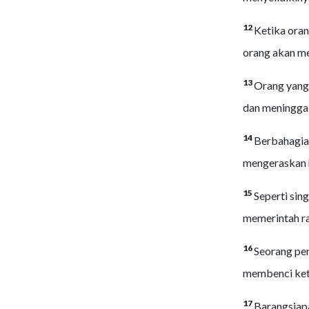
12
Ketika oran
orang akan me
13
Orang yang 
dan meningga
14
Berbahagia
mengeraskan h
15
Seperti sin
memerintah ra
16
Seorang pen
membenci ket
17
Barangsiapa