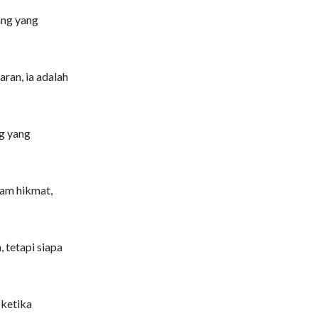
ang yang
ran, ia adalah
g yang
lam hikmat,
 tetapi siapa
 ketika