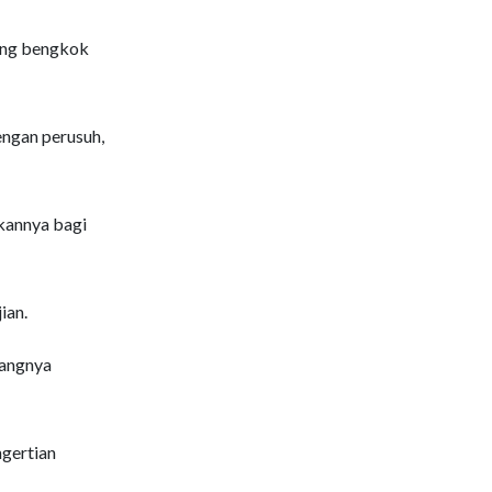
yang bengkok
engan perusuh,
kannya bagi
ian.
bangnya
ngertian