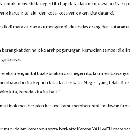
ta untuk menyelidiki negeri itu bagi kita dan membawa berita kep
yang harus kita lalui, dan kota-kota yang akan kita datangi.
 baik di mataku, dan aku mengambil dua belas orang dari antaramu,
 berangkat dan naik ke arah pegunungan, kemudian sampai di alir
ngintainya.
ereka mengambil buah-buahan dari negeri itu, lalu membawanya 
embawa berita kepada kita dan berkata: Negeri yang telah dibe
m kita, kepada kita itu baik."
mu tidak mau berjalan ke sana kamu memberontak melawan fi
rutu di dalam kemahmu serta berkata: Karena YAHWEH membenc