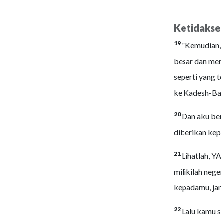
Ketidakset
19
"Kemudian, 
besar dan men
seperti yang 
ke Kadesh-Ba
20
Dan aku be
diberikan kep
21
Lihatlah, Y
milikilah neg
kepadamu, jan
22
Lalu kamu s