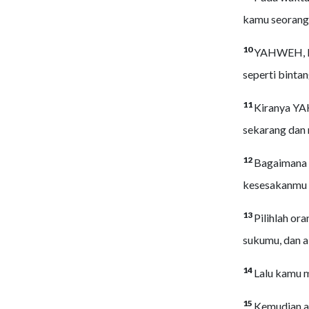
kamu seorang 
10
YAHWEH, El
seperti bintan
11
Kiranya YAH
sekarang dan 
12
Bagaimana m
kesesakanmu 
13
Pilihlah or
sukumu, dan 
14
Lalu kamu m
15
Kemudian ak