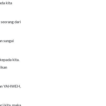
ada kita
 seorang dari
an sungai
kepada kita.
rikan
rman YAHWEH,
i kita, maka