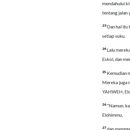
mendahului ki
tentang jalan 
23
Dan hal itu
setiap suku.
24
Lalu mereka
Eskol, dan me
25
Kemudian m
Mereka juga m
YAHWEH, Elohi
26
"Namun, ka
Elohimmu,
27
dan mengge