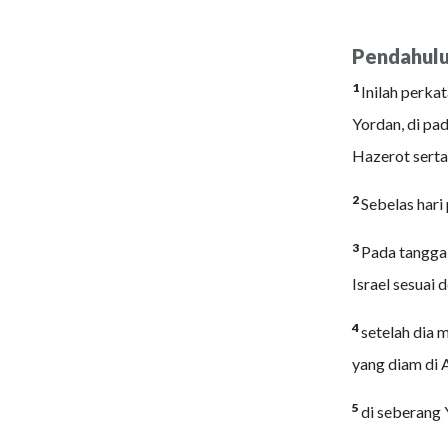
Pendahul
1
Inilah perka
Yordan, di pad
Hazerot serta
2
Sebelas hari
3
Pada tanggal
Israel sesuai
4
setelah dia 
yang diam di A
5
di seberang 