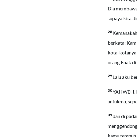
Dia membawa k
supaya kita d
28
Kemanakah k
berkata: Kami 
kota-kotanya 
orang Enak di 
29
Lalu aku be
30
YAHWEH, El
untukmu, sepe
31
dan di pad
menggendong 
kamu tempuh s