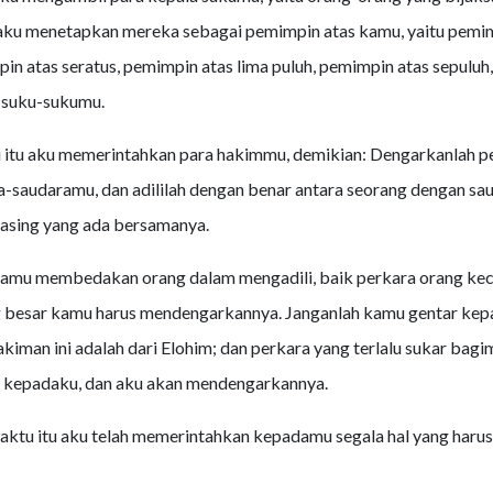
 aku menetapkan mereka sebagai pemimpin atas kamu, yaitu pemi
pin atas seratus, pemimpin atas lima puluh, pemimpin atas sepuluh
 suku-sukumu.
itu aku memerintahkan para hakimmu, demikian: Dengarkanlah per
a-saudaramu, dan adililah dengan benar antara seorang dengan sa
asing yang ada bersamanya.
kamu membedakan orang dalam mengadili, baik perkara orang kec
 besar kamu harus mendengarkannya. Janganlah kamu gentar kep
kiman ini adalah dari Elohim; dan perkara yang terlalu sukar bagi
epadaku, dan aku akan mendengarkannya.
ktu itu aku telah memerintahkan kepadamu segala hal yang haru