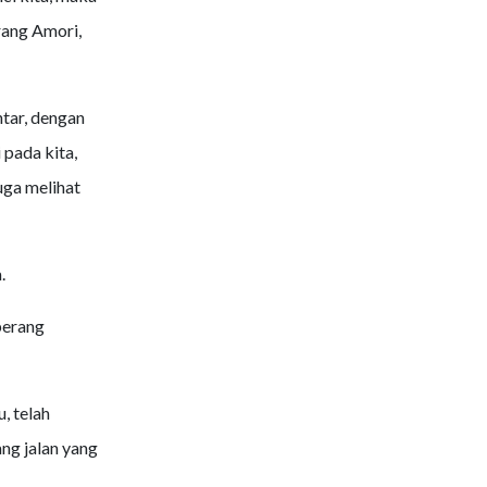
rang Amori,
tar, dengan
 pada kita,
uga melihat
.
perang
, telah
g jalan yang