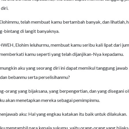
diri.
ohimmu, telah membuat kamu bertambah banyak, dan lihatlah, ha
g-bintang di langit banyaknya.
WEH, Elohim leluhurmu, membuat kamu seribu kali lipat dari ju
memberkati kamu seperti yang telah dijanjikan-Nya kepadamu.
ungkin aku yang seorang diri ini dapat memikul tanggung jawab 
dan bebanmu serta perselisihanmu?
ang-orang yang bijaksana, yang berpengertian, dan yang disegani o
aku akan menetapkan mereka sebagai pemimpinmu.
enjawab aku: Hal yang engkau katakan itu baik untuk dilakukan.
u mengambil para kepala sukumu, yaitu orang-orang yang bijaks