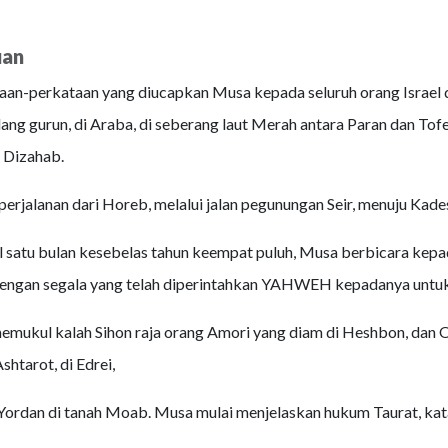
uan
taan-perkataan yang diucapkan Musa kepada seluruh orang Israel 
ang gurun, di Araba, di seberang laut Merah antara Paran dan Tofe
 Dizahab.
 perjalanan dari Horeb, melalui jalan pegunungan Seir, menuju Kad
 satu bulan kesebelas tahun keempat puluh, Musa berbicara kepa
 dengan segala yang telah diperintahkan YAHWEH kepadanya untu
memukul kalah Sihon raja orang Amori yang diam di Heshbon, dan 
shtarot, di Edrei,
Yordan di tanah Moab. Musa mulai menjelaskan hukum Taurat, kat