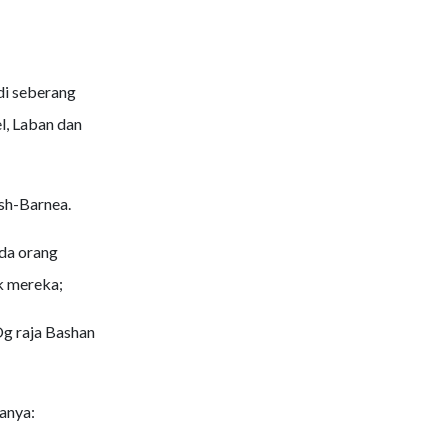
di seberang
l, Laban dan
esh-Barnea.
da orang
k mereka;
Og raja Bashan
anya: