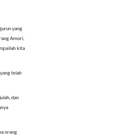
 gurun yang
rang Amori,
mpailah kita
yang telah
ulah, dan
nnya
pa orang