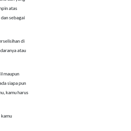
mpin atas
, dan sebagai
selisihan di
udaranya atau
il maupun
ada siapa pun
mu, kamu harus
s kamu