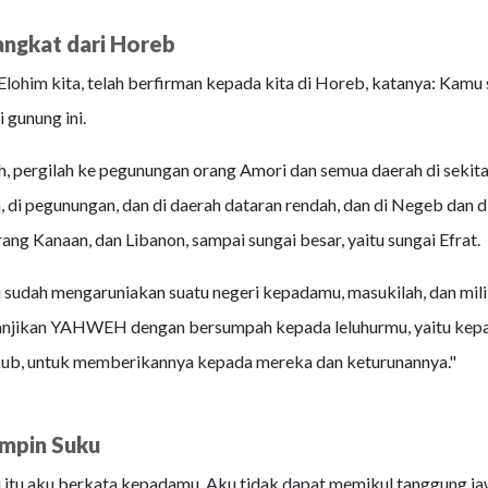
angkat dari Horeb
him kita, telah berfirman kepada kita di Horeb, katanya: Kamu
i gunung ini.
, pergilah ke pegunungan orang Amori dan semua daerah di sekita
di pegunungan, dan di daerah dataran rendah, dan di Negeb dan di 
rang Kanaan, dan Libanon, sampai sungai besar, yaitu sungai Efrat.
u sudah mengaruniakan suatu negeri kepadamu, masukilah, dan mili
ijanjikan YAHWEH dengan bersumpah kepada leluhurmu, yaitu kep
kub, untuk memberikannya kepada mereka dan keturunannya."
mpin Suku
 itu aku berkata kepadamu, Aku tidak dapat memikul tanggung ja