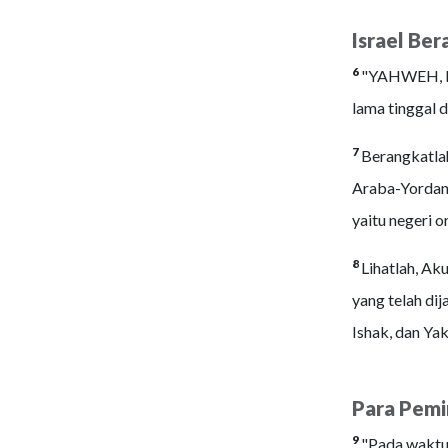
Israel Ber
6
"YAHWEH, Elo
lama tinggal d
7
Berangkatlah
Araba-Yordan, 
yaitu negeri o
8
Lihatlah, Ak
yang telah d
Ishak, dan Ya
Para Pemi
9
"Pada waktu