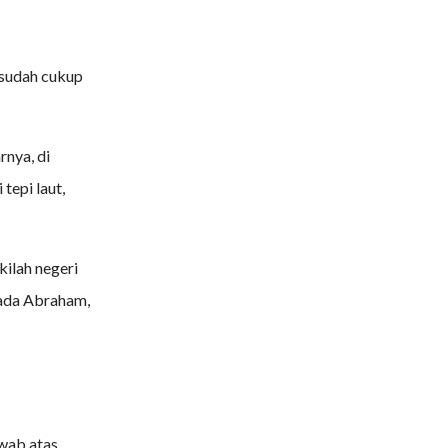
 sudah cukup
rnya, di
tepi laut,
kilah negeri
ada Abraham,
wab atas