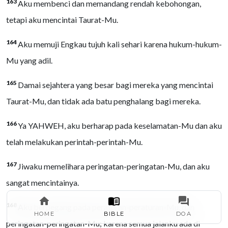
163
Aku membenci dan memandang rendah kebohongan,
tetapi aku mencintai Taurat-Mu.
164
Aku memuji Engkau tujuh kali sehari karena hukum-hukum-
Mu yang adil.
165
Damai sejahtera yang besar bagi mereka yang mencintai
Taurat-Mu, dan tidak ada batu penghalang bagi mereka.
166
Ya YAHWEH, aku berharap pada keselamatan-Mu dan aku
telah melakukan perintah-perintah-Mu.
167
Jiwaku memelihara peringatan-peringatan-Mu, dan aku
sangat mencintainya.
168
Aku berpegang pada peraturan-peraturan-Mu, dan
HOME
BIBLE
DOA
peringatan-peringatan-Mu; karena semua jalanku ada di