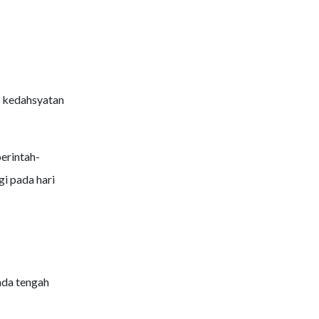
m kedahsyatan
erintah-
gi pada hari
ada tengah