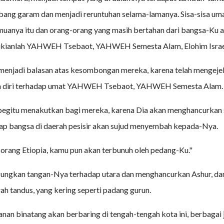
bang garam dan menjadi reruntuhan selama-lamanya. Sisa-sisa um
anya itu dan orang-orang yang masih bertahan dari bangsa-Ku a
ikianlah YAHWEH Tsebaot, YAHWEH Semesta Alam, Elohim Israel
 menjadi balasan atas kesombongan mereka, karena telah mengeje
 diri terhadap umat YAHWEH Tsebaot, YAHWEH Semesta Alam.
itu menakutkan bagi mereka, karena Dia akan menghancurkan s
iap bangsa di daerah pesisir akan sujud menyembah kepada-Nya.
orang Etiopia, kamu pun akan terbunuh oleh pedang-Ku."
ungkan tangan-Nya terhadap utara dan menghancurkan Ashur, da
ah tandus, yang kering seperti padang gurun.
an binatang akan berbaring di tengah-tengah kota ini, berbagai 