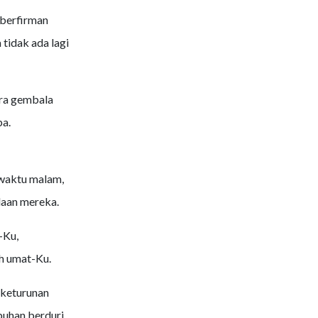
 berfirman
tidak ada lagi
ara gembala
a.
waktu malam,
aan mereka.
-Ku,
h umat-Ku.
 keturunan
uhan berduri