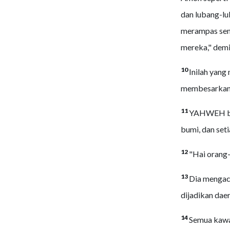
dan lubang-lu
merampas semu
mereka," dem
10
Inilah yang
membesarkan
11
YAHWEH beg
bumi, dan set
12
"Hai orang-
13
Dia mengac
dijadikan daer
14
Semua kawan