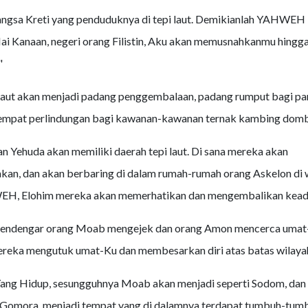
angsa Kreti yang penduduknya di tepi laut. Demikianlah YAHWEH
i Kanaan, negeri orang Filistin, Aku akan memusnahkanmu hingga 
"
 laut akan menjadi padang penggembalaan, padang rumput bagi p
tempat perlindungan bagi kawanan-kawanan ternak kambing domb
an Yehuda akan memiliki daerah tepi laut. Di sana mereka akan
an, dan akan berbaring di dalam rumah-rumah orang Askelon di 
H, Elohim mereka akan memerhatikan dan mengembalikan kead
mendengar orang Moab mengejek dan orang Amon mencerca umat
reka mengutuk umat-Ku dan membesarkan diri atas batas wilaya
ang Hidup, sesungguhnya Moab akan menjadi seperti Sodom, dan
 Gomora, menjadi tempat yang di dalamnya terdapat tumbuh-tumb