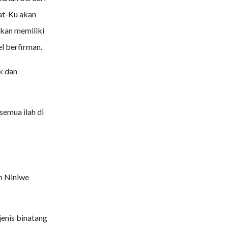
at-Ku akan
kan memiliki
 berfirman.
k dan
emua ilah di
n Niniwe
jenis binatang