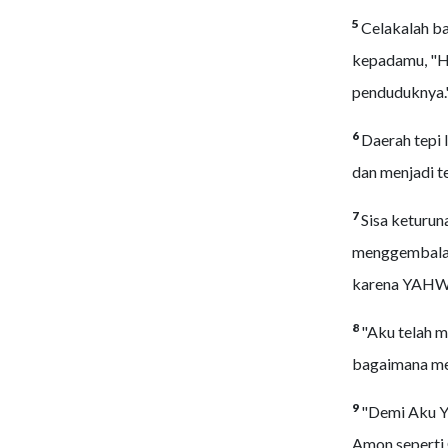
5
Celakalah b
kepadamu, "Ha
penduduknya.
6
Daerah tepi
dan menjadi 
7
Sisa keturun
menggembalak
karena YAHWE
8
"Aku telah 
bagaimana me
9
"Demi Aku Y
Amon seperti