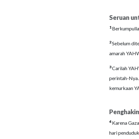
Seruan un
1
Berkumpullah
2
Sebelum dite
amarah YAHWE
3
Carilah YAHW
perintah-Nya. 
kemurkaan 
Penghakim
4
Karena Gaza 
hari penduduk