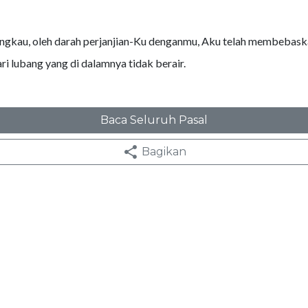
engkau, oleh darah perjanjian-Ku denganmu, Aku telah membebas
i lubang yang di dalamnya tidak berair.
Baca Seluruh Pasal
Bagikan