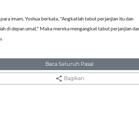
para imam, Yoshua berkata, "Angkatlah tabut perjanjian itu dan
h di depan umat." Maka mereka mengangkat tabut perjanjian dan 
u.
Baca Seluruh Pasal
Bagikan