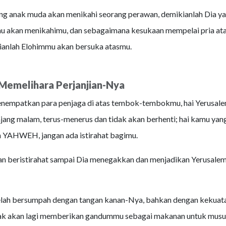
ng anak muda akan menikahi seorang perawan, demikianlah Dia y
akan menikahimu, dan sebagaimana kesukaan mempelai pria at
ianlah Elohimmu akan bersuka atasmu.
melihara Perjanjian-Nya
enempatkan para penjaga di atas tembok-tembokmu, hai Yerusale
njang malam, terus-menerus dan tidak akan berhenti; hai kamu yan
 YAHWEH, jangan ada istirahat bagimu.
an beristirahat sampai Dia menegakkan dan menjadikan Yerusalem 
h bersumpah dengan tangan kanan-Nya, bahkan dengan kekuata
dak akan lagi memberikan gandummu sebagai makanan untuk mus