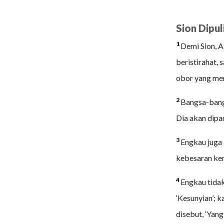
Sion Dipul
1
Demi Sion, A
beristirahat,
obor yang men
2
Bangsa-bang
Dia akan dipa
3
Engkau juga
kebesaran ker
4
Engkau tidak 
‘Kesunyian’; 
disebut, ‘Yan