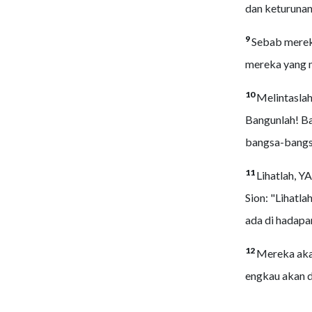
dan keturunan
9
Sebab mere
mereka yang 
10
Melintaslah
Bangunlah! Ban
bangsa-bangs
11
Lihatlah, 
Sion: "Lihatl
ada di hadapa
12
Mereka aka
engkau akan di