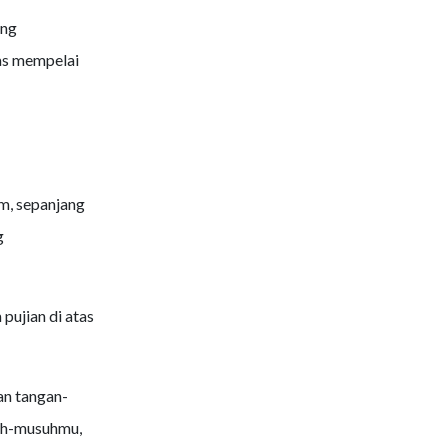
ang
as mempelai
m, sepanjang
g
pujian di atas
n tangan-
uh-musuhmu,