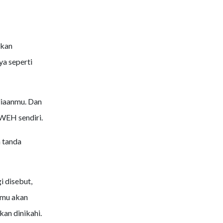
akan
ya seperti
liaanmu. Dan
WEH sendiri.
 tanda
i disebut,
imu akan
an dinikahi.