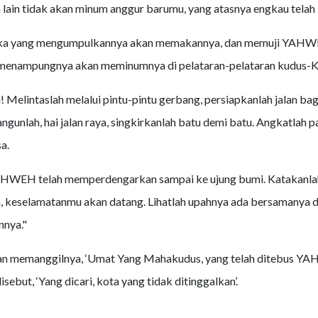
 lain tidak akan minum anggur barumu, yang atasnya engkau telah b
ka yang mengumpulkannya akan memakannya, dan memuji YAHW
menampungnya akan meminumnya di pelataran-pelataran kudus-K
! Melintaslah melalui pintu-pintu gerbang, persiapkanlah jalan bag
gunlah, hai jalan raya, singkirkanlah batu demi batu. Angkatlah pa
a.
YAHWEH telah memperdengarkan sampai ke ujung bumi. Katakanlah
ah, keselamatanmu akan datang. Lihatlah upahnya ada bersamanya 
nnya."
n memanggilnya, ‘Umat Yang Mahakudus, yang telah ditebus YA
sebut, ‘Yang dicari, kota yang tidak ditinggalkan’.