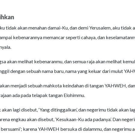
ihkan
ku tidak akan menahan damai-Ku, dan demi Yerusalem, aku tidak 
 sampai kebenarannya memancar seperti cahaya, dan keselamatann
yala.
sa akan melihat kebenaranmu, dan semua raja akan melihat kemu
nggil dengan sebuah nama baru, nama yang keluar dari mulut YAH
 akan menjadi sebuah mahkota keindahan di tangan YAHWEH, dan
ajaan ada pada telapak tangan Elohimmu.
akan lagi disebut, ‘Yang ditinggalkan’, dan negerimu tidak akan lag
karena engkau akan disebut, ‘Kesukaan-Ku ada padanya’. Dan neger
g bersuami’; karena YAHWEH bersuka di dalammu, dan negerimu ak