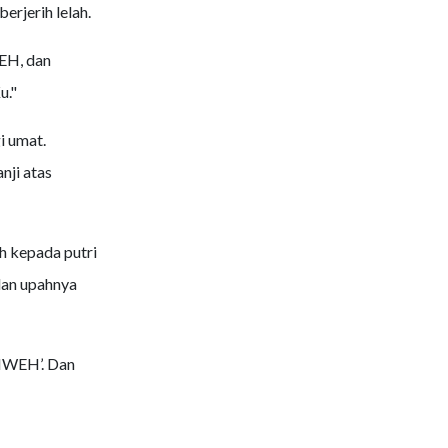
erjerih lelah.
EH, dan
u."
i umat.
nji atas
 kepada putri
dan upahnya
HWEH’. Dan