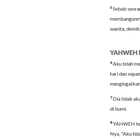
5
Sebab seora
membangunmu 
wanita, demik
YAHWEH Me
6
Aku telah m
hari dan sepa
mengingatkan
7
Dia tidak ak
di bumi.
8
YAHWEH tela
Nya, "Aku ti