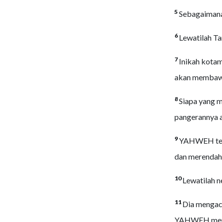
5
Sebagaimana 
6
Lewatilah Tar
7
Inikah kotam
akan membawa
8
Siapa yang m
pangerannya a
9
YAHWEH tela
dan merendahk
10
Lewatilah ne
11
Dia mengac
YAHWEH membu