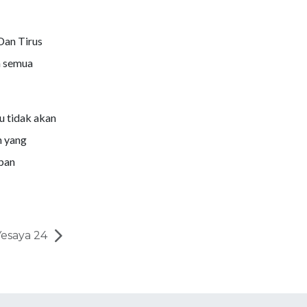
Dan Tirus
n semua
 tidak akan
n yang
pan
Yesaya 24