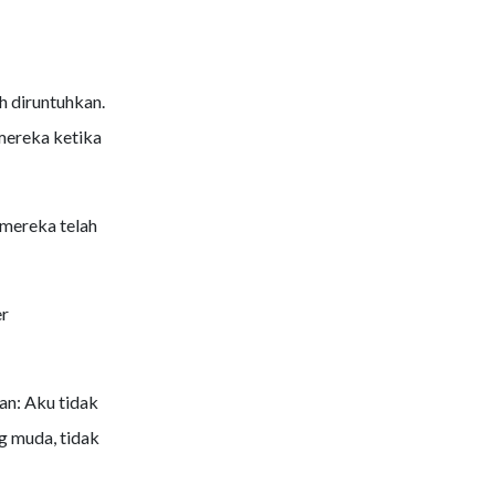
h diruntuhkan.
 mereka ketika
, mereka telah
er
an: Aku tidak
g muda, tidak