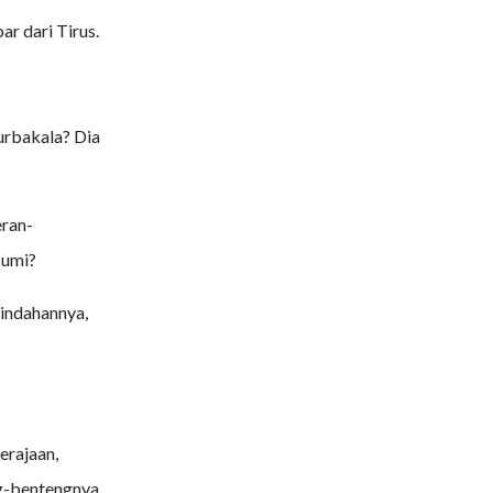
r dari Tirus.
urbakala? Dia
eran-
bumi?
indahannya,
erajaan,
-bentengnya.