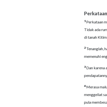
Perkataan
1
Perkataan me
Tidak ada rum
di tanah Kitim
2
Tenanglah, ha
memenuhi eng
3
Dan karena a
pendapatanny
4
Merasa malul
menggeliat sa
pula membesa