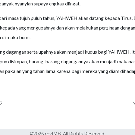
banyak nyanyian supaya engkau diingat.
dari masa tujuh puluh tahun, YAHWEH akan datang kepada Tirus. 
 kepada yang mengupahnya dan akan melakukan perzinaan denga
a di muka bumi.
ng dagangan serta upahnya akan menjadi kudus bagi YAHWEH. Itu
upun disimpan, barang-barang dagangannya akan menjadi makana
n pakaian yang tahan lama karena bagi mereka yang diam dihada
2
©2026 myIMB. All Rights Reserved.