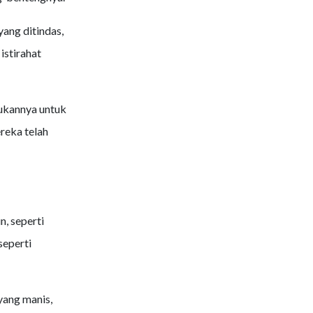
yang ditindas,
istirahat
mukannya untuk
reka telah
n, seperti
seperti
 yang manis,