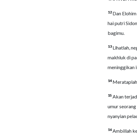
12
Dan Elohim 
hai putri Sido
bagimu.
13
Lihatlah, n
makhluk di p
meninggikan i
14
Merataplah,
15
Akan terjad
umur seorang r
nyanyian pelac
16
Ambillah kec