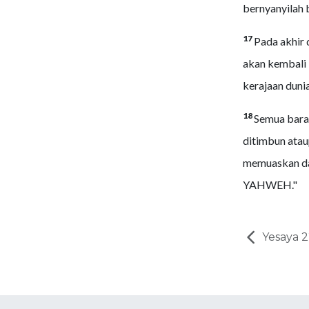
bernyanyilah 
17
Pada akhir 
akan kembali
kerajaan duni
18
Semua bara
ditimbun ata
memuaskan da
YAHWEH."
Yesaya 2