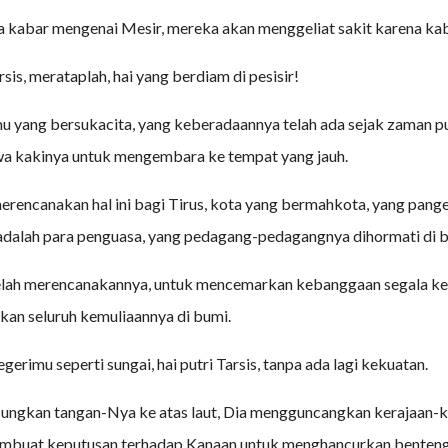
kabar mengenai Mesir, mereka akan menggeliat sakit karena kaba
sis, merataplah, hai yang berdiam di pesisir!
u yang bersukacita, yang keberadaannya telah ada sejak zaman p
 kakinya untuk mengembara ke tempat yang jauh.
erencanakan hal ini bagi Tirus, kota yang bermahkota, yang pang
dalah para penguasa, yang pedagang-pedagangnya dihormati di 
h merencanakannya, untuk mencemarkan kebanggaan segala ke
an seluruh kemuliaannya di bumi.
gerimu seperti sungai, hai putri Tarsis, tanpa ada lagi kekuatan.
ungkan tangan-Nya ke atas laut, Dia mengguncangkan kerajaan-k
at keputusan terhadap Kanaan untuk menghancurkan benteng