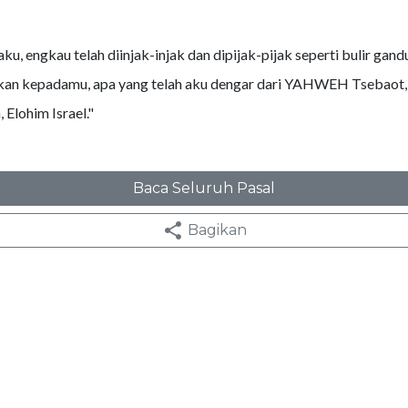
ku, engkau telah diinjak-injak dan dipijak-pijak seperti bulir gand
an kepadamu, apa yang telah aku dengar dari YAHWEH Tseba
Elohim Israel."
Baca Seluruh Pasal
Bagikan