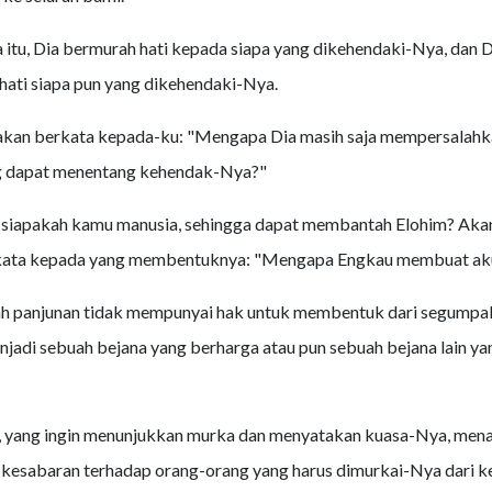
 itu, Dia bermurah hati kepada siapa yang dikehendaki-Nya, dan D
ati siapa pun yang dikehendaki-Nya.
 akan berkata kepada-ku: "Mengapa Dia masih saja mempersalahk
g dapat menentang kehendak-Nya?"
, siapakah kamu manusia, sehingga dapat membantah Elohim? Aka
kata kepada yang membentuknya: "Mengapa Engkau membuat aku s
h panjunan tidak mempunyai hak untuk membentuk dari segumpal 
jadi sebuah bejana yang berharga atau pun sebuah bejana lain ya
m, yang ingin menunjukkan murka dan menyatakan kuasa-Nya, me
kesabaran terhadap orang-orang yang harus dimurkai-Nya dari k