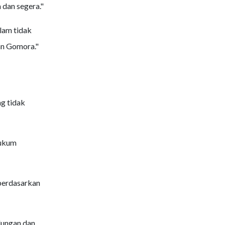
dan segera."
lam tidak
an Gomora."
g tidak
hukum
berdasarkan
ndungan dan