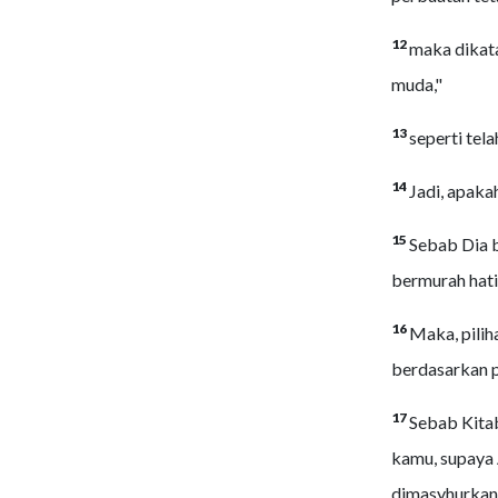
12
maka dikata
muda,"
13
seperti tel
14
Jadi, apaka
15
Sebab Dia 
bermurah hati
16
Maka, pilih
berdasarkan p
17
Sebab Kitab
kamu, supaya
dimasyhurkan 