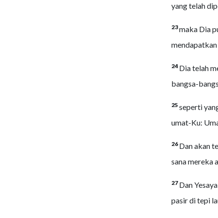
yang telah dip
23
maka Dia p
mendapatkan k
24
Dia telah m
bangsa-bangs
25
seperti yan
umat-Ku: Umat
26
Dan akan te
sana mereka a
27
Dan Yesaya 
pasir di tepi 