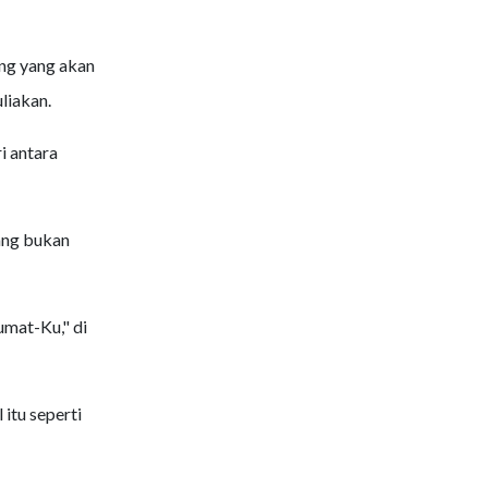
ng yang akan
liakan.
i antara
ang bukan
umat-Ku," di
itu seperti