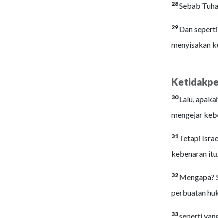
28
Sebab Tuha
29
Dan sepert
menyisakan ke
Ketidakpe
30
Lalu, apaka
mengejar kebe
31
Tetapi Isra
kebenaran itu
32
Mengapa? S
perbuatan huk
33
seperti yan