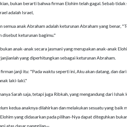
an, bukan berarti bahwa firman Elohim telah gagal. Sebab tidak
rael adalah Israel,
an semua anak Abraham adalah keturunan Abraham yang benar, "Te
an disebut keturunan bagimu."
bukan anak-anak secara jasmani yang merupakan anak-anak Elohi
janjianlah yang diperhitungkan sebagai keturunan Abraham.
 firman janji itu: "Pada waktu seperti ini, Aku akan datang, dan dar
nak laki-laki."
anya Sarah saja, tetapi juga Ribkah, yang mengandung dari Ishak le
lum kedua anaknya dilahirkan dan melakukan sesuatu yang baik 
 Elohim yang didasarkan pada pilihan-Nya dapat diteguhkan bukan
api atas dasar panggilan—