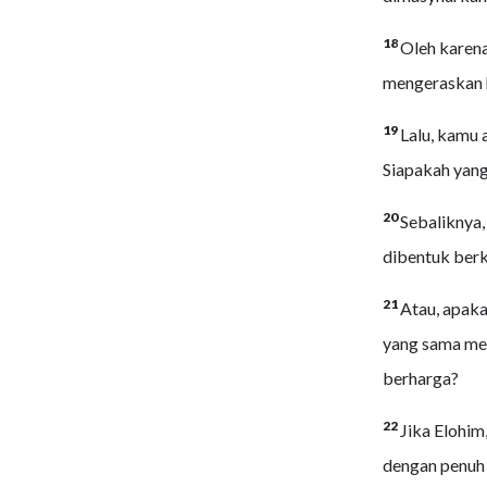
18
Oleh karena
mengeraskan h
19
Lalu, kamu
Siapakah yan
20
Sebaliknya
dibentuk ber
21
Atau, apaka
yang sama men
berharga?
22
Jika Elohi
dengan penuh 