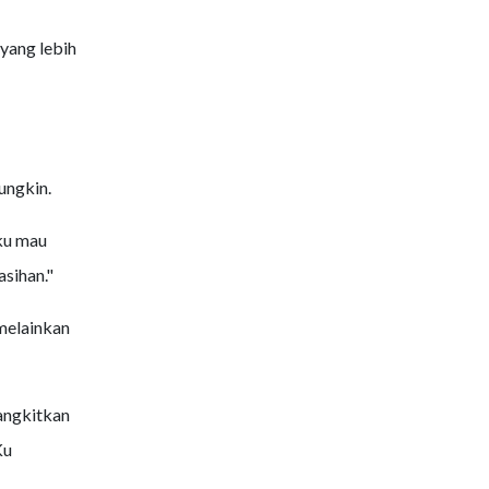
yang lebih
ungkin.
ku mau
sihan."
melainkan
angkitkan
Ku