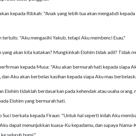
kan kepada Ribkah: "Anak yang lebih tua akan mengabdi kepada 
ah tertulis: "Aku mengasihi Yakub, tetapi Aku membenci Esau."
h yang akan kita katakan? Mungkinkah Elohim tidak adil? Tidak m
berfirman kepada Musa: "Aku akan bermurah hati kepada siapa A
, dan Aku akan berbelas kasihan kepada siapa Aku mau berbelaska
an Elohim tidaklah berdasarkan pada kehendak atau usaha orang, 
ada Elohim yang bermurah hati.
 Suci berkata kepada Firaun: "Untuk hal seperti inilah Aku memb
 Aku dapat menunjukkan kuasa-Ku kepadamu, dan supaya Nama-
ke seluruh bumi."