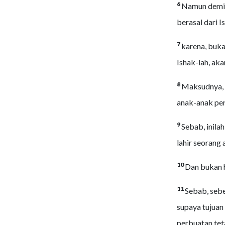
6
Namun demiki
berasal dari Is
7
karena, buk
Ishak-lah, ak
8
Maksudnya, 
anak-anak per
9
Sebab, inilah
lahir seorang a
10
Dan bukan h
11
Sebab, sebe
supaya tujuan
perbuatan tet