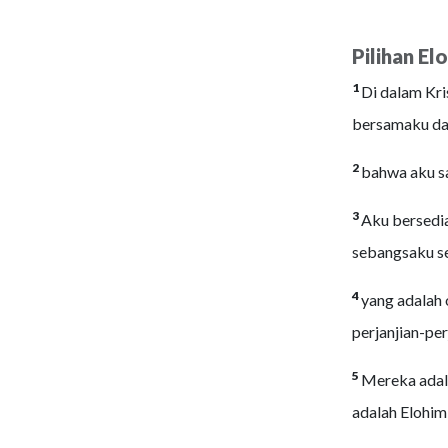
Pilihan El
1
Di dalam Kri
bersamaku da
2
bahwa aku sa
3
Aku bersedia
sebangsaku se
4
yang adalah 
perjanjian-per
5
Mereka adala
adalah Elohim