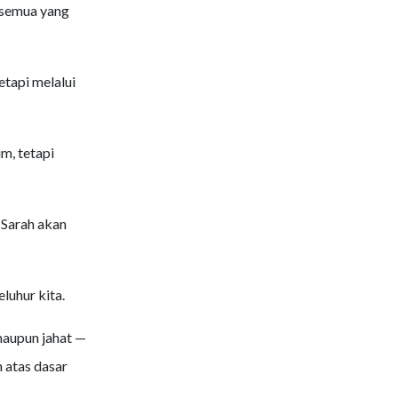
 semua yang
tapi melalui
m, tetapi
i Sarah akan
luhur kita.
maupun jahat —
 atas dasar