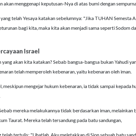
n akan menggenapi keputusan-Nya di atas bumi dengan sempurna 
i yang telah Yesaya katakan sebelumnya: "Jika TUHAN Semesta A
turunan bagi kita, maka kita akan menjadi sama seperti Sodom d
rcayaan Israel
h yang akan kita katakan? Sebab bangsa-bangsa bukan Yahudi yan
naran telah memperoleh kebenaran, yaitu kebenaran oleh iman.
el, meskipun mengejar hukum kebenaran, ia tidak sampai kepada 
.
ebab mereka melakukannya tidak berdasarkan iman, melainkan 
um Taurat. Mereka telah tersandung pada batu sandungan,
g telah tertulis: "Lihatlah, Aku meletakkan di Sion sebuah batu sa