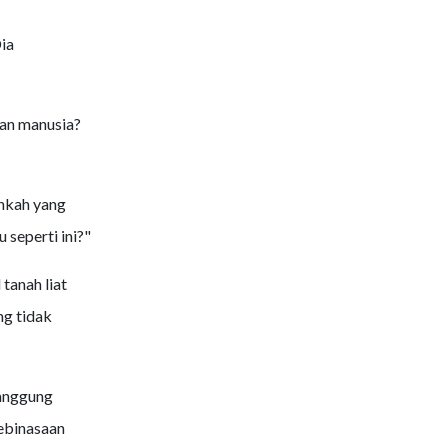
ia
an manusia?
nkah yang
eperti ini?"
tanah liat
ng tidak
nanggung
ebinasaan