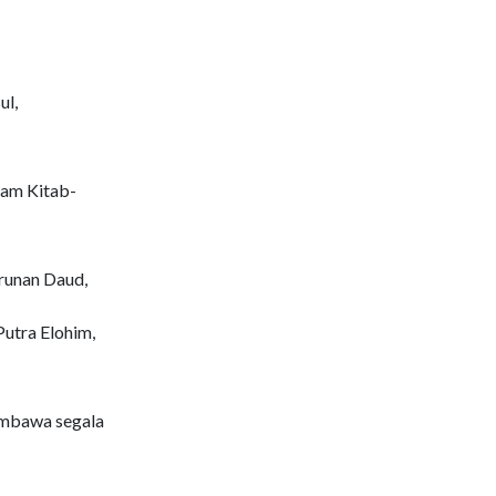
ul,
lam Kitab-
urunan Daud,
utra Elohim,
embawa segala