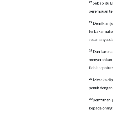
26
Sebab itu 
perempuan tel
27
Demikian ju
terbakar nafs
sesamanya, da
28
Dan karena 
menyerahkan 
tidak sepatut
29
Mereka dipe
penuh dengan i
30
pemfitnah, 
kepada orang 