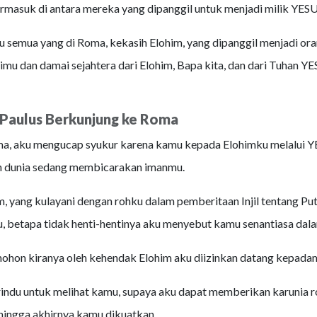
rmasuk di antara mereka yang dipanggil untuk menjadi milik YESU
semua yang di Roma, kekasih Elohim, yang dipanggil menjadi ora
mu dan damai sejahtera dari Elohim, Bapa kita, dan dari Tuhan YE
 Paulus Berkunjung ke Roma
a, aku mengucap syukur karena kamu kepada Elohimku melalui YE
uh dunia sedang membicarakan imanmu.
, yang kulayani dengan rohku dalam pemberitaan Injil tentang Pu
u, betapa tidak henti-hentinya aku menyebut kamu senantiasa dal
ohon kiranya oleh kehendak Elohim aku diizinkan datang kepada
indu untuk melihat kamu, supaya aku dapat memberikan karunia r
ingga akhirnya kamu dikuatkan,