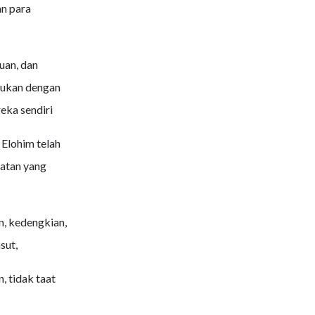
n para
uan, dan
lukan dengan
eka sendiri
Elohim telah
atan yang
n, kedengkian,
sut,
, tidak taat