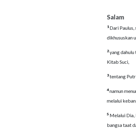
Salam
1
Dari Paulus,
dikhususkan u
2
yang dahulu 
Kitab Suci,
3
tentang Putr
4
namun menur
melalui keban
5
Melalui Dia,
bangsa taat 