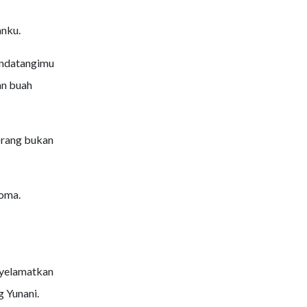
anku.
endatangimu
an buah
orang bukan
Roma.
enyelamatkan
g Yunani.