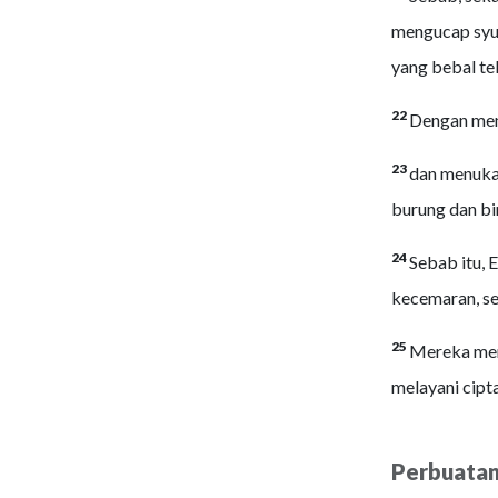
mengucap syuk
yang bebal te
22
Dengan meng
23
dan menuka
burung dan bi
24
Sebab itu, 
kecemaran, se
25
Mereka men
melayani cipt
Perbuatan