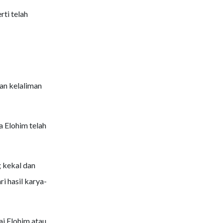
ti telah
an kelaliman
a Elohim telah
g kekal dan
i hasil karya-
i Elohim atau