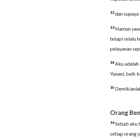
12
dan supaya 
13
Namun saud
tetapi selalu
pelayanan sep
14
Aku adalah 
Yunani, baik 
15
Demikianlah
Orang Ben
16
Sebab aku t
setiap orang 