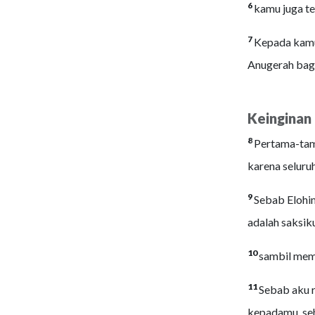
6
kamu juga te
7
Kepada kamu 
Anugerah bagi
Keinginan
8
Pertama-tam
karena selur
9
Sebab Elohim
adalah saksik
10
sambil mem
11
Sebab aku r
kepadamu, seh