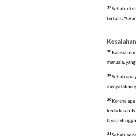
17
Sebab, di d
tertulis: "Ora
Kesalahan
18
Karena murk
manusia, yang
19
Sebab apa y
menyatakanny
20
Karena apa 
kedudukan-Nya
Nya, sehingga
21
Sebab, seka