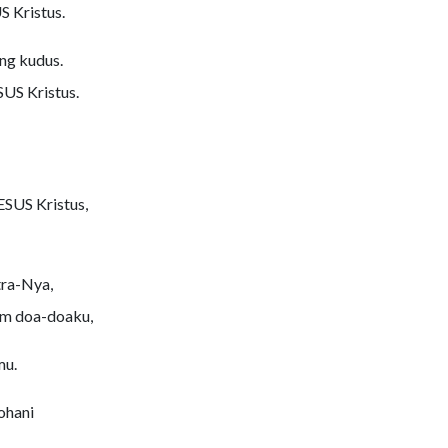
S Kristus.
ng kudus.
SUS Kristus.
SUS Kristus,
tra-Nya,
am doa-doaku,
mu.
ohani