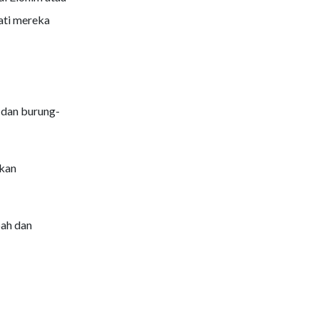
ati mereka
 dan burung-
akan
ah dan