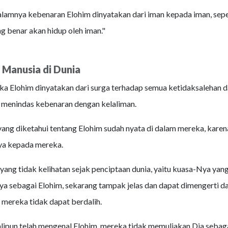
alamnya kebenaran Elohim dinyatakan dari iman kepada iman, seper
ng benar akan hidup oleh iman."
 Manusia di Dunia
a Elohim dinyatakan dari surga terhadap semua ketidaksalehan d
 menindas kebenaran dengan kelaliman.
ang diketahui tentang Elohim sudah nyata di dalam mereka, karen
a kepada mereka.
yang tidak kelihatan sejak penciptaan dunia, yaitu kuasa-Nya yan
 sebagai Elohim, sekarang tampak jelas dan dapat dimengerti dar
 mereka tidak dapat berdalih.
lipun telah mengenal Elohim, mereka tidak memuliakan Dia sebaga