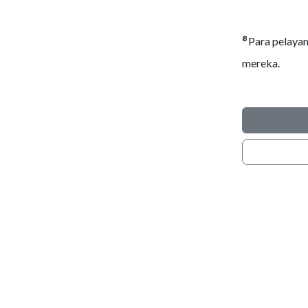
8
Para pelayan
mereka.