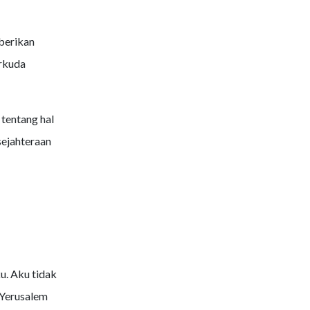
berikan
erkuda
tentang hal
sejahteraan
u. Aku tidak
 Yerusalem