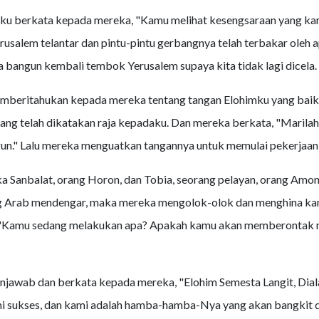
ku berkata kepada mereka, "Kamu melihat kesengsaraan yang kam
usalem telantar dan pintu-pintu gerbangnya telah terbakar oleh a
ta bangun kembali tembok Yerusalem supaya kita tidak lagi dicela.
mberitahukan kepada mereka tentang tangan Elohimku yang baik 
yang telah dikatakan raja kepadaku. Dan mereka berkata, "Marilah
." Lalu mereka menguatkan tangannya untuk memulai pekerjaan y
ka Sanbalat, orang Horon, dan Tobia, seorang pelayan, orang Amon 
 Arab mendengar, maka mereka mengolok-olok dan menghina ka
"Kamu sedang melakukan apa? Apakah kamu akan memberontak
njawab dan berkata kepada mereka, "Elohim Semesta Langit, Dial
 sukses, dan kami adalah hamba-hamba-Nya yang akan bangkit da