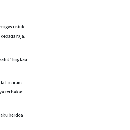
rtugas untuk
kepada raja.
sakit? Engkau
tidak muram
ya terbakar
 aku berdoa