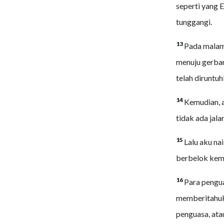
seperti yang E
tunggangi.
13
Pada malam 
menuju gerba
telah diruntuh
14
Kemudian, a
tidak ada jal
15
Lalu aku na
berbelok kemb
16
Para pengua
memberitahuka
penguasa, ata