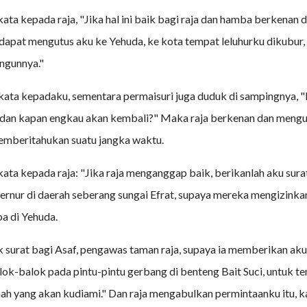
ata kepada raja, "Jika hal ini baik bagi raja dan hamba berkenan 
apat mengutus aku ke Yehuda, ke kota tempat leluhurku dikubur,
gunnya."
rkata kepadaku, sementara permaisuri juga duduk di sampingnya, 
dan kapan engkau akan kembali?" Maka raja berkenan dan mengu
emberitahukan suatu jangka waktu.
kata kepada raja: "Jika raja menganggap baik, berikanlah aku sura
rnur di daerah seberang sungai Efrat, supaya mereka mengizinka
ba di Yehuda.
 surat bagi Asaf, pengawas taman raja, supaya ia memberikan aku
k-balok pada pintu-pintu gerbang di benteng Bait Suci, untuk t
ah yang akan kudiami." Dan raja mengabulkan permintaanku itu, k