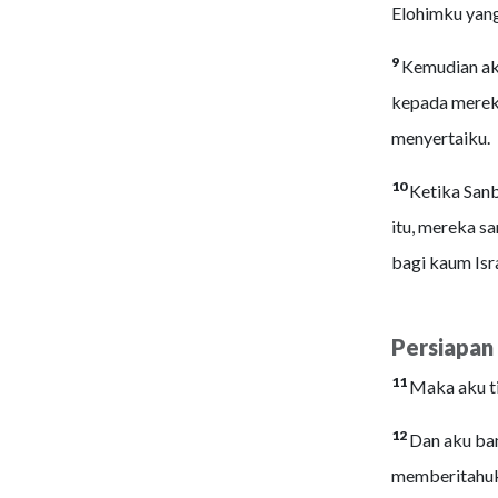
Elohimku yang
9
Kemudian ak
kepada mereka
menyertaiku.
10
Ketika Sanb
itu, mereka s
bagi kaum Isra
Persiapa
11
Maka aku ti
12
Dan aku ba
memberitahuka