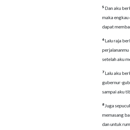
5
Dan aku berk
maka engkau d
dapat memban
6
Lalu raja be
perjalananmu 
setelah aku m
7
Lalu aku ber
gubernur-gube
sampai aku ti
8
Juga sepucuk
memasang balo
dan untuk rum