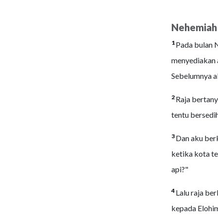
Nehemiah 
1
Pada bulan N
menyediakan a
Sebelumnya aku
2
Raja bertan
tentu bersedih
3
Dan aku ber
ketika kota t
api?"
4
Lalu raja b
kepada Elohim