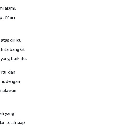
i alami,
pi. Mari
atas diriku
 kita bangkit
ang baik itu.
itu, dan
mi, dengan
 melawan
ah yang
n telah siap