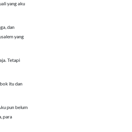
uali yang aku
ga, dan
usalem yang
ja. Tetapi
bok itu dan
 Aku pun belum
, para