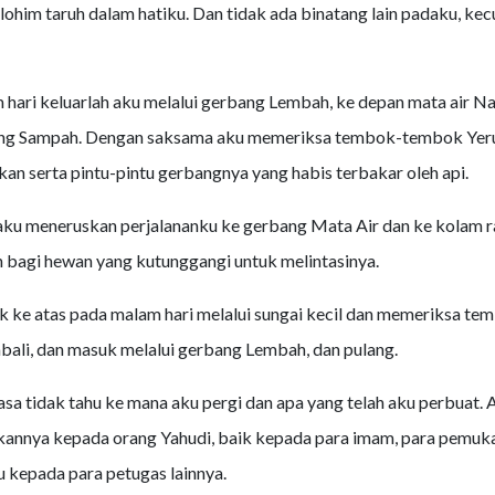
lohim taruh dalam hatiku. Dan tidak ada binatang lain padaku, kec
hari keluarlah aku melalui gerbang Lembah, ke depan mata air Na
ng Sampah. Dengan saksama aku memeriksa tembok-tembok Yer
kan serta pintu-pintu gerbangnya yang habis terbakar oleh api.
ku meneruskan perjalananku ke gerbang Mata Air dan ke kolam ra
an bagi hewan yang kutunggangi untuk melintasinya.
ik ke atas pada malam hari melalui sungai kecil dan memeriksa tem
ali, dan masuk melalui gerbang Lembah, dan pulang.
sa tidak tahu ke mana aku pergi dan apa yang telah aku perbuat.
nnya kepada orang Yahudi, baik kepada para imam, para pemuka
u kepada para petugas lainnya.