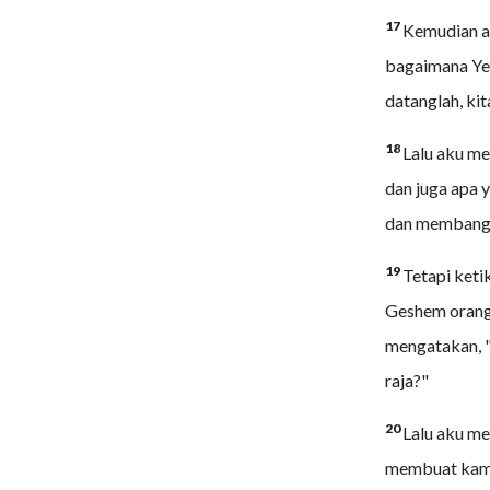
17
Kemudian a
bagaimana Yer
datanglah, ki
18
Lalu aku me
dan juga apa 
dan membangun
19
Tetapi keti
Geshem orang
mengatakan, 
raja?"
20
Lalu aku me
membuat kami