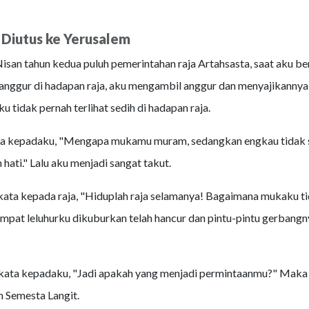
Diutus ke Yerusalem
isan tahun kedua puluh pemerintahan raja Artahsasta, saat aku be
nggur di hadapan raja, aku mengambil anggur dan menyajikannya 
 tidak pernah terlihat sedih di hadapan raja.
ya kepadaku, "Mengapa mukamu muram, sedangkan engkau tidak 
 hati." Lalu aku menjadi sangat takut.
kata kepada raja, "Hiduplah raja selamanya! Bagaimana mukaku 
empat leluhurku dikuburkan telah hancur dan pintu-pintu gerbangn
erkata kepadaku, "Jadi apakah yang menjadi permintaanmu?" Maka
 Semesta Langit.