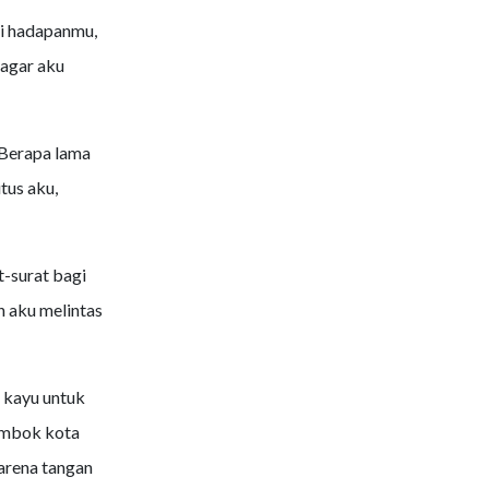
di hadapanmu,
 agar aku
"Berapa lama
tus aku,
t-surat bagi
n aku melintas
 kayu untuk
embok kota
arena tangan