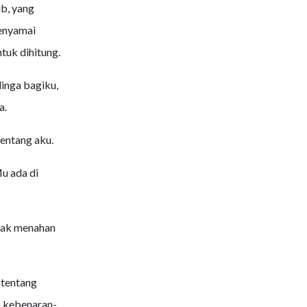
b, yang
enyamai
tuk dihitung.
inga bagiku,
a.
tentang aku.
u ada di
idak menahan
tentang
n kebenaran-