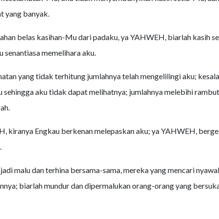
t yang banyak.
ahan belas kasihan-Mu dari padaku, ya YAHWEH, biarlah kasih s
 senantiasa memelihara aku.
atan yang tidak terhitung jumlahnya telah mengelilingi aku; kesal
 sehingga aku tidak dapat melihatnya; jumlahnya melebihi rambu
ah.
 kiranya Engkau berkenan melepaskan aku; ya YAHWEH, berge
.
jadi malu dan terhina bersama-sama, mereka yang mencari nyawa
ya; biarlah mundur dan dipermalukan orang-orang yang bersuka