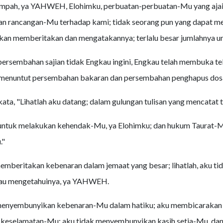
impah, ya YAHWEH, Elohimku, perbuatan-perbuatan-Mu yang ajai
an rancangan-Mu terhadap kami; tidak seorang pun yang dapat m
kan memberitakan dan mengatakannya; terlalu besar jumlahnya un
ersembahan sajian tidak Engkau ingini, Engkau telah membuka tel
 menuntut persembahan bakaran dan persembahan penghapus dos
kata, "Lihatlah aku datang; dalam gulungan tulisan yang mencatat 
untuk melakukan kehendak-Mu, ya Elohimku; dan hukum Taurat-M
."
emberitakan kebenaran dalam jemaat yang besar; lihatlah, aku t
kau mengetahuinya, ya YAHWEH.
menyembunyikan kebenaran-Mu dalam hatiku; aku membicarakan 
 keselamatan-Mu; aku tidak menyembunyikan kasih setia-Mu, da