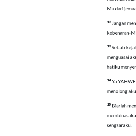
Mu dari jemaa
12
Jangan men
kebenaran-Mu
13
Sebab kejah
menguasai aku
hatiku menyer
14
Ya YAHWEH,
menolong aku
15
Biarlah men
membinasakann
sengsaraku.