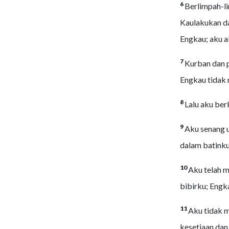
6
Berlimpah-l
Kaulakukan d
Engkau; aku a
7
Kurban dan p
Engkau tidak
8
Lalu aku ber
9
Aku senang 
dalam batinku
10
Aku telah m
bibirku; Eng
11
Aku tidak 
kesetiaan dan