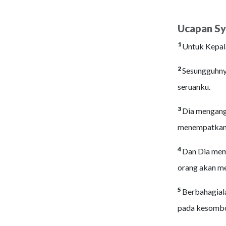
Ucapan Sy
1
Untuk Kepal
2
Sesungguhny
seruanku.
3
Dia mengangk
menempatkan k
4
Dan Dia memb
orang akan me
5
Berbahagial
pada kesombo