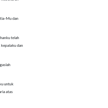
etia-Mu dan
ahanku telah
t kepalaku dan
gaslah
ku untuk
ria atas