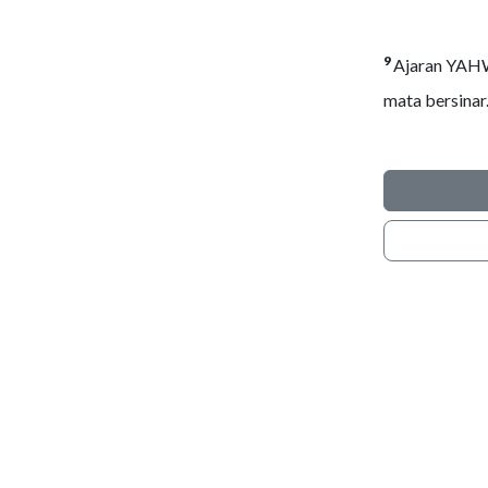
9
Ajaran YAHW
mata bersinar