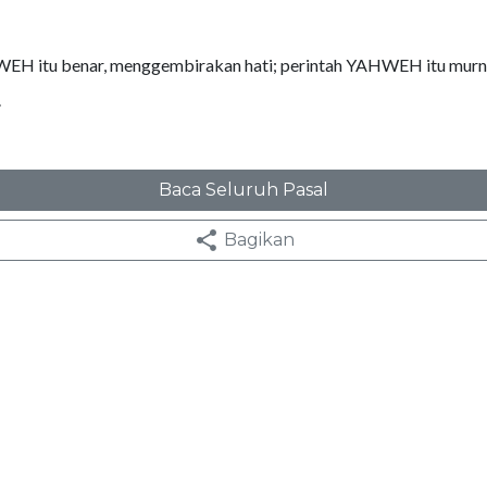
EH itu benar, menggembirakan hati; perintah YAHWEH itu murn
.
Baca Seluruh Pasal
Bagikan