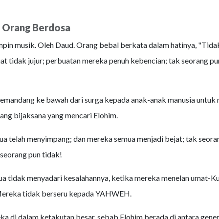
 Orang Berdosa
in musik. Oleh Daud. Orang bebal berkata dalam hatinya, "Tida
t tidak jujur; perbuatan mereka penuh kebencian; tak seorang pu
ndang ke bawah dari surga kepada anak-anak manusia untuk m
ang bijaksana yang mencari Elohim.
a telah menyimpang; dan mereka semua menjadi bejat; tak seora
 seorang pun tidak!
a tidak menyadari kesalahannya, ketika mereka menelan umat-K
Mereka tidak berseru kepada YAHWEH.
ka di dalam ketakutan besar, sebab Elohim berada di antara gener