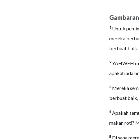
Gambaran
1
Untuk pemimp
mereka berbua
berbuat baik.
2
YAHWEH mema
apakah ada or
3
Mereka semu
berbuat baik,
4
Apakah semu
makan roti? 
5
Di sana mere