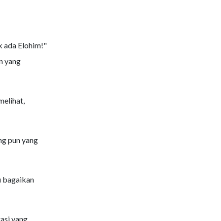
k ada Elohim!"
n yang
elihat,
ng pun yang
u bagaikan
asi yang