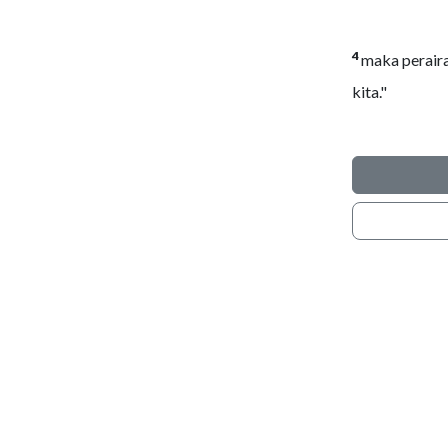
4
maka peraira
kita."