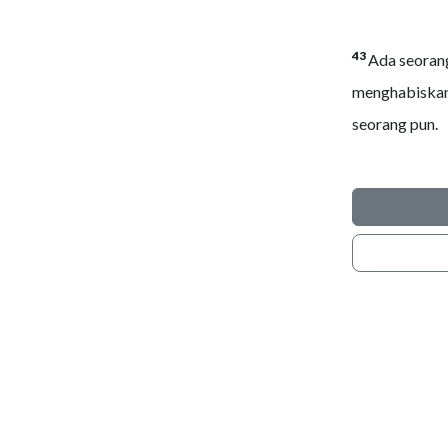
43
Ada seorang
menghabiskan 
seorang pun.