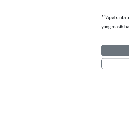
13
Apel cinta 
yang masih ba