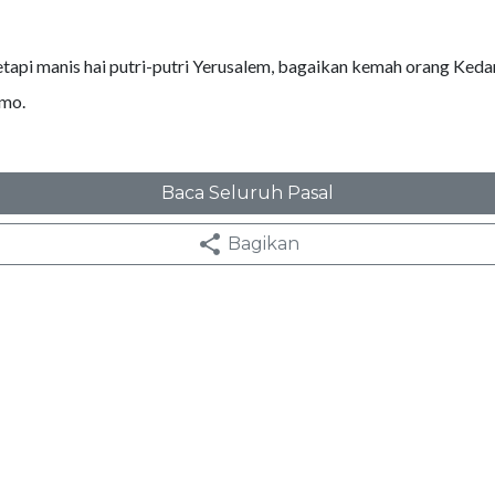
etapi manis hai putri-putri Yerusalem, bagaikan kemah orang Keda
omo.
Baca Seluruh Pasal
Bagikan