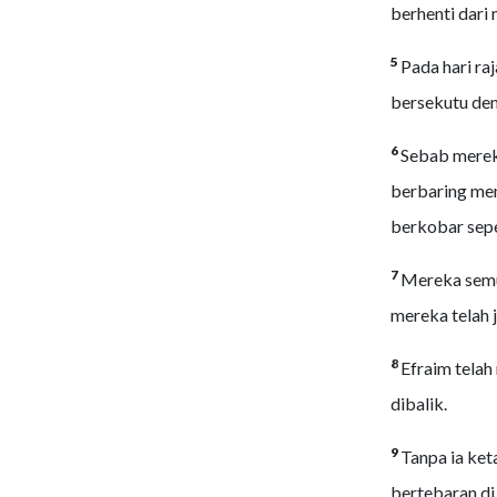
berhenti dari
5
Pada hari ra
bersekutu de
6
Sebab merek
berbaring men
berkobar sepe
7
Mereka semua
mereka telah 
8
Efraim telah
dibalik.
9
Tanpa ia ket
bertebaran di 