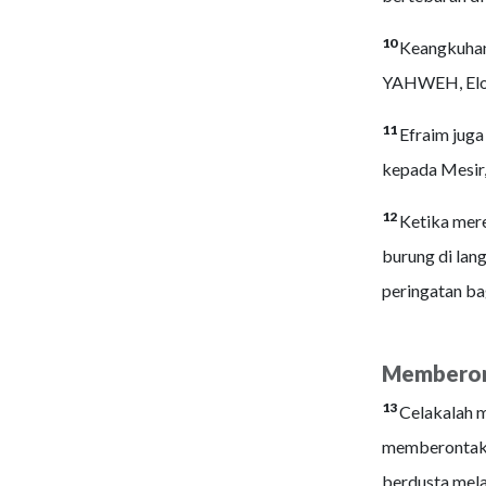
10
Keangkuhan 
YAHWEH, Elohi
11
Efraim juga
kepada Mesir,
12
Ketika mere
burung di lan
peringatan ba
Memberon
13
Celakalah m
memberontak 
berdusta mel