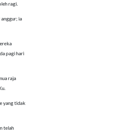
eh ragi.
 anggur; ia
mereka
a pagi hari
mua raja
Ku.
e yang tidak
n telah