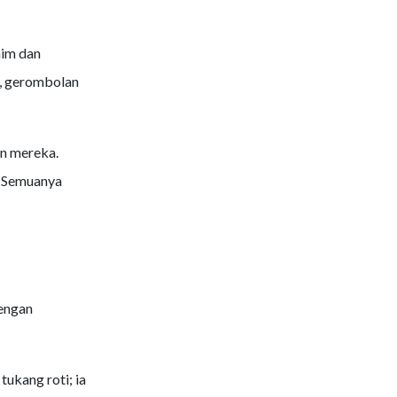
aim dan
g, gerombolan
an mereka.
. Semuanya
engan
ukang roti; ia