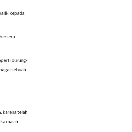
balik kepada
 berseru
eperti burung-
ebagai sebuah
, karena telah
ka masih