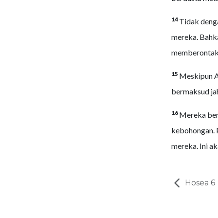
14
Tidak deng
mereka. Bahk
memberontak
15
Meskipun A
bermaksud jah
16
Mereka berb
kebohongan. 
mereka. Ini a
Hosea 6