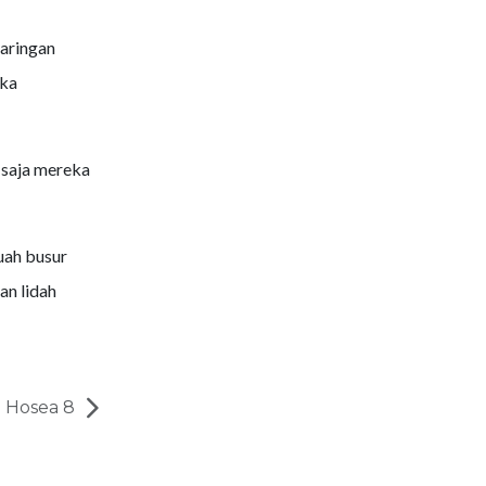
aringan
eka
 saja mereka
uah busur
n lidah
Hosea 8