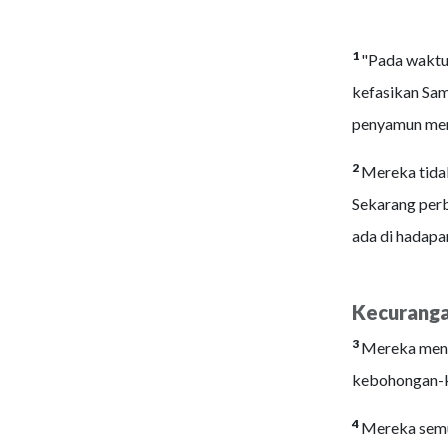
1
"Pada waktu
kefasikan Sam
penyamun mera
2
Mereka tidak
Sekarang perb
ada di hadapa
Kecuranga
3
Mereka meng
kebohongan-
4
Mereka semua