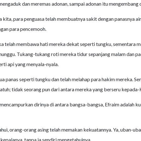
 mengaduk dan meremas adonan, sampai adonan itu mengembang ol
ja kita, para penguasa telah membuatnya sakit dengan panasnya air
ngan para pencemooh.
a telah membawa hati mereka dekat seperti tungku, sementara 
unggu. Tukang-tukang roti mereka tidur sepanjang malam dan pad
rti api yang menyala-nyala.
 panas seperti tungku dan telah melahap para hakim mereka. Se
jatuh; tidak seorang pun dari antara mereka yang berseru kepada-
 mencampurkan dirinya di antara bangsa-bangsa, Efraim adalah ku
ahui, orang-orang asing telah memakan kekuatannya. Ya, uban-uba
kepalanya, tanpa ia sendiri mengetahuinya.