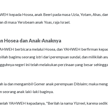
EH kepada Hosea, anak Beeri pada masa Uzia, Yotam, Ahas, dan H
an di masa Yerobeam anak Yoas, raja Israel.
n Hosea dan Anak-Anaknya
AHWEH berbicara melalui Hosea, dan YAHWEH berfirman kepad
illah bagimu seorang istri dari perempuan sundal, dan milikilah a
ngguhnya negeri ini telah melakukan perzinaan yang besar sehingg
ah ia dan mengambil Gomer anak perempuan Diblaim; maka meng
n seorang anak laki-laki baginya.
anlah YAHWEH kepadanya, "Berilah ia nama Yizreel, karena sediki