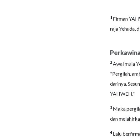
1
Firman YAHW
raja Yehuda, d
Perkawina
2
Awal mula Y
"Pergilah, amb
darinya. Sesu
YAHWEH."
3
Maka pergil
dan melahirka
4
Lalu berfirm