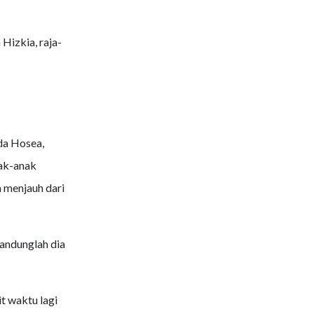
izkia, raja-
a Hosea,
nak-anak
a menjauh dari
andunglah dia
t waktu lagi