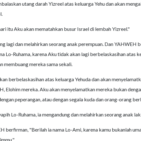
alaskan utang darah Yizreel atas keluarga Yehu dan akan mengak
l.
ri itu Aku akan mematahkan busur Israel di lembah Yizreel."
ng lagi dan melahirkan seorang anak perempuan. Dan YAHWEH b
ma Lo-Ruhama, karena Aku tidak akan lagi berbelaskasihan atas kel
an membuang mereka sama sekali.
akan berbelaskasihan atas keluarga Yehuda dan akan menyelamat
 Elohim mereka. Aku akan menyelamatkan mereka bukan dengan
dengan peperangan, atau dengan segala kuda dan orang-orang ber
apih Lo-Ruhama, ia mengandung dan melahirkan seorang anak laki
 berfirman, "Berilah ia nama Lo-Ami, karena kamu bukanlah um
himmu."