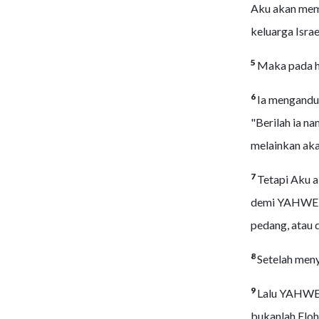
Aku akan memb
keluarga Israe
5
Maka pada ha
6
Ia mengandu
"Berilah ia na
melainkan ak
7
Tetapi Aku 
demi YAHWEH,
pedang, atau 
8
Setelah meny
9
Lalu YAHWEH
bukanlah Elo