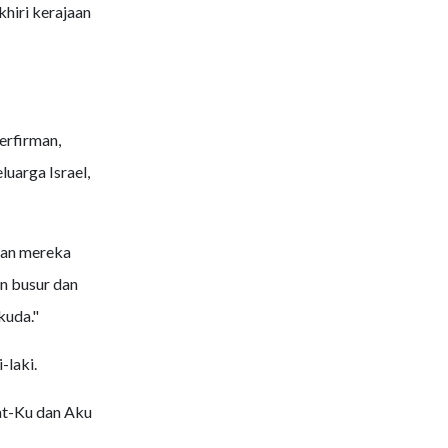
hiri kerajaan
erfirman,
uarga Israel,
kan mereka
 busur dan
kuda."
-laki.
at-Ku dan Aku