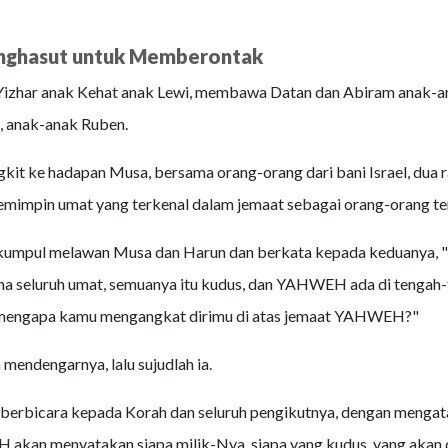
nghasut untuk Memberontak
Yizhar anak Kehat anak Lewi, membawa Datan dan Abiram anak-an
, anak-anak Ruben.
it ke hadapan Musa, bersama orang-orang dari bani Israel, dua r
emimpin umat yang terkenal dalam jemaat sebagai orang-orang t
umpul melawan Musa dan Harun dan berkata kepada keduanya, 
a seluruh umat, semuanya itu kudus, dan YAHWEH ada di tengah
 mengapa kamu mengangkat dirimu di atas jemaat YAHWEH?"
mendengarnya, lalu sujudlah ia.
 berbicara kepada Korah dan seluruh pengikutnya, dengan mengat
akan menyatakan siapa milik-Nya, siapa yang kudus, yang akan