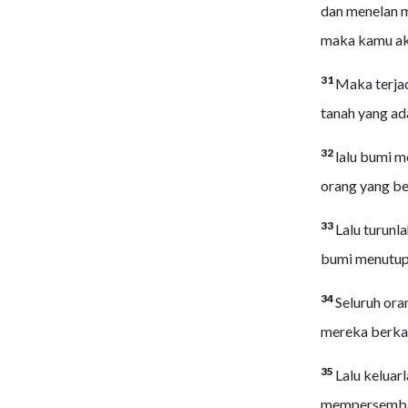
dan menelan m
maka kamu ak
31
Maka terjad
tanah yang ad
32
lalu bumi 
orang yang be
33
Lalu turunl
bumi menutup
34
Seluruh ora
mereka berkat
35
Lalu keluar
mempersembah