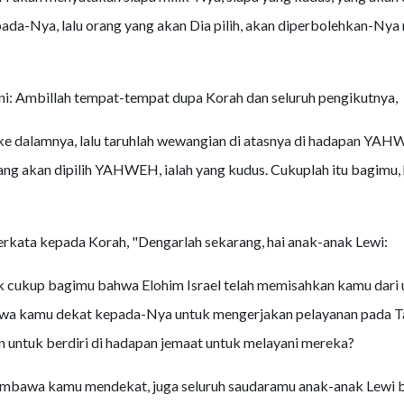
da-Nya, lalu orang yang akan Dia pilih, akan diperbolehkan-Ny
ni: Ambillah tempat-tempat dupa Korah dan seluruh pengikutnya,
 ke dalamnya, lalu taruhlah wewangian di atasnya di hadapan YAH
ng akan dipilih YAHWEH, ialah yang kudus. Cukuplah itu bagimu,
rkata kepada Korah, "Dengarlah sekarang, hai anak-anak Lewi:
 cukup bagimu bahwa Elohim Israel telah memisahkan kamu dari 
a kamu dekat kepada-Nya untuk mengerjakan pelayanan pada T
ntuk berdiri di hadapan jemaat untuk melayani mereka?
embawa kamu mendekat, juga seluruh saudaramu anak-anak Lewi