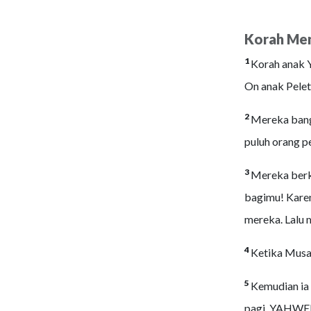
Korah Me
1
Korah anak 
On anak Pelet
2
Mereka bangk
puluh orang p
3
Mereka berk
bagimu! Karen
mereka. Lalu
4
Ketika Musa 
5
Kemudian ia
pagi, YAHWEH 