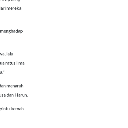
dari mereka
h menghadap
a, lalu
 ratus lima
a."
dan menaruh
usa dan Harun.
 pintu kemah