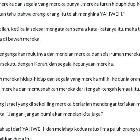
ereka dan segala yang mereka punyai, mereka turun hiduphidup k
an tahu bahwa orang-orang itu telah menghina YAHWEH."
ilah, ketika ia selesai mengatakan semua kata-katanya itu, maka 
a di bawah mereka,
mengangakan mulutnya dan menelan mereka dan seisi rumah merek
rsekutu dengan Korah, dan segala kepunyaan mereka.
ah mereka hidup-hidup dan segala yang mereka miliki ke dunia oran
 mereka dan memusnahkan mereka dari tengah-tengah jemaat itu.
ng Israel yang di sekeliling mereka berlarian mendengar teriakan
a, "Jangan-jangan bumi akan menelan kita juga."
lah api dari YAHWEH, dan melahap kedua ratus lima puluh orang y
kan dupa itu.