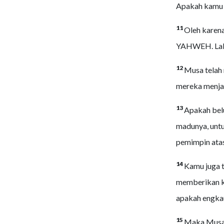
Apakah kamu 
11
Oleh karena
YAHWEH. Lalu
12
Musa telah 
mereka menjaw
13
Apakah bel
madunya, unt
pemimpin ata
14
Kamu juga t
memberikan k
apakah engkau
15
Maka Musa 