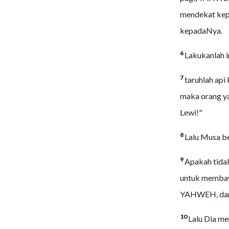
mendekat kepa
kepadaNya.
6
Lakukanlah i
7
taruhlah api
maka orang ya
Lewi!"
8
Lalu Musa be
9
Apakah tidak
untuk membaw
YAHWEH, dan u
10
Lalu Dia m