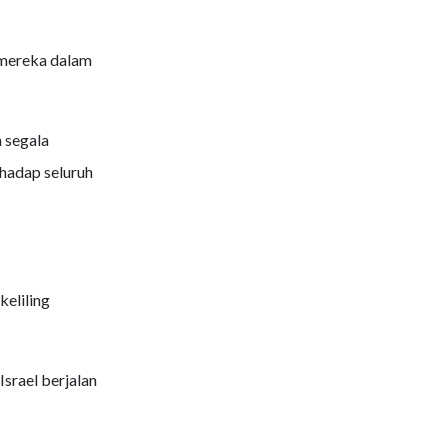
i mereka dalam
 segala
hadap seluruh
keliling
srael berjalan