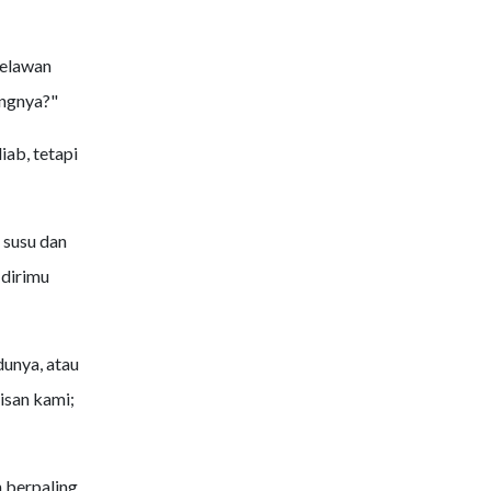
melawan
ngnya?"
ab, tetapi
 susu dan
dirimu
unya, atau
isan kami;
 berpaling