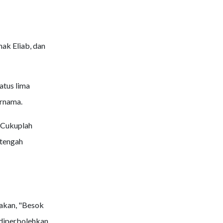
ak Eliab, dan
atus lima
ernama.
"Cukuplah
-tengah
akan, "Besok
 diperbolehkan