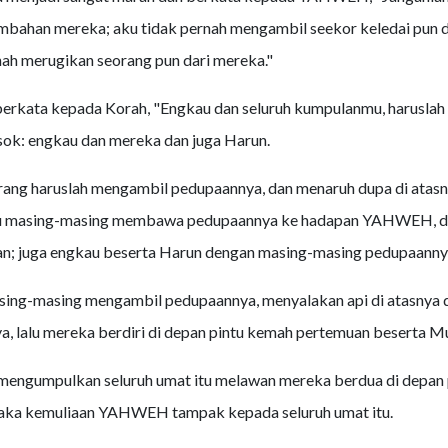
bahan mereka; aku tidak pernah mengambil seekor keledai pun 
nah merugikan seorang pun dari mereka."
berkata kepada Korah, "Engkau dan seluruh kumpulanmu, harusla
: engkau dan mereka dan juga Harun.
rang haruslah mengambil pedupaannya, dan menaruh dupa di atasny
u masing-masing membawa pedupaannya ke hadapan YAHWEH, dua
n; juga engkau beserta Harun dengan masing-masing pedupaanny
ing-masing mengambil pedupaannya, menyalakan api di atasnya 
ya, lalu mereka berdiri di depan pintu kemah pertemuan beserta M
 mengumpulkan seluruh umat itu melawan mereka berdua di depan
aka kemuliaan YAHWEH tampak kepada seluruh umat itu.