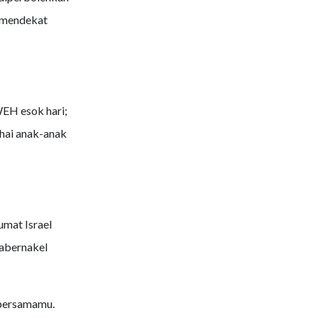
a mendekat
WEH esok hari;
 hai anak-anak
umat Israel
abernakel
 bersamamu.