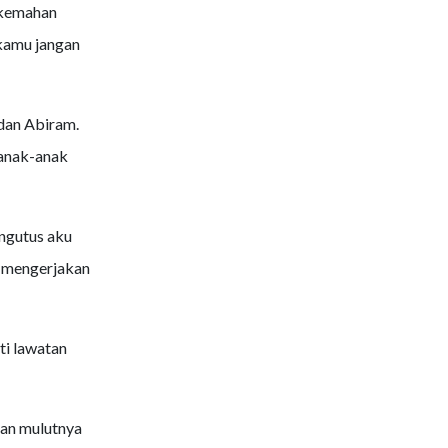
erkemahan
 kamu jangan
dan Abiram.
 anak-anak
ngutus aku
u mengerjakan
ti lawatan
an mulutnya