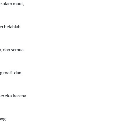
e alam maut,
terbelahlah
a, dan semua
g mati, dan
 mereka karena
ang