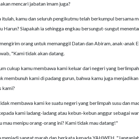
akan mencari jabatan imam juga?
 itulah, kamu dan seluruh pengikutmu telah berkumpul bersama 
 Harun? Siapakah ia sehingga engkau bersungut-sungut menenta
mengirim orang untuk memanggil Datan dan Abiram, anak-anak Eli
ab, "Kami tidak akan datang.
um cukup kamu membawa kami keluar dari negeri yang berlimpah
uk membunuh kami di padang gurun, bahwa kamu juga menjadikan 
s kami?
idak membawa kami ke suatu negeri yang berlimpah susu dan mad
epada kami ladang-ladang atau kebun-kebun anggur sebagai war
 mau menipu orang-orang ini? Kami tidak mau datang!"
menjadi sangat marah dan berkata kepada YAHWEH, "Janganlah