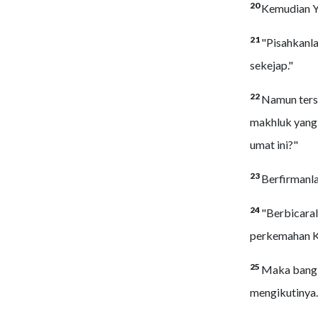
20
Kemudian Y
21
"Pisahkanla
sekejap."
22
Namun tersu
makhluk yang 
umat ini?"
23
Berfirman
24
"Berbicaral
perkemahan K
25
Maka bangki
mengikutinya.