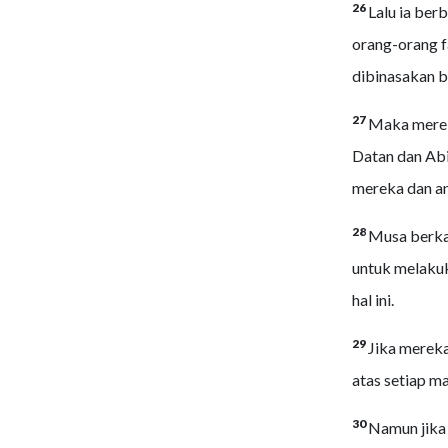
26
Lalu ia ber
orang-orang f
dibinasakan b
27
Maka mereka
Datan dan Abir
mereka dan an
28
Musa berka
untuk melakuk
hal ini.
29
Jika mereka
atas setiap 
30
Namun jika