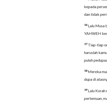
kepada persem
dan tidak per
16
Lalu Musa 
YAHWEH besok
17
Tiap-tiap o
haruslah kam
puluh pedupaa
18
Mereka mas
dupa di atasn
19
Lalu Korah
pertemuan, m