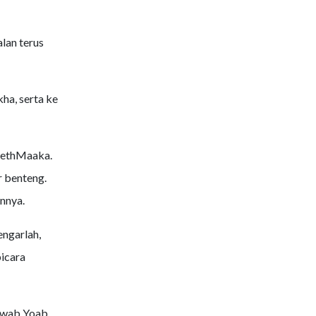
lan terus
ha, serta ke
BethMaaka.
r benteng.
nnya.
ngarlah,
icara
awab Yoab,