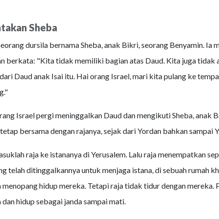
takan Sheba
seorang dursila bernama Sheba, anak Bikri, seorang Benyamin. Ia 
 berkata: "Kita tidak memiliki bagian atas Daud. Kita juga tidak 
dari Daud anak Isai itu. Hai orang Israel, mari kita pulang ke tempa
g."
rang Israel pergi meninggalkan Daud dan mengikuti Sheba, anak Bi
tetap bersama dengan rajanya, sejak dari Yordan bahkan sampai 
uklah raja ke istananya di Yerusalem. Lalu raja menempatkan sep
ng telah ditinggalkannya untuk menjaga istana, di sebuah rumah k
 menopang hidup mereka. Tetapi raja tidak tidur dengan mereka. P
a dan hidup sebagai janda sampai mati.