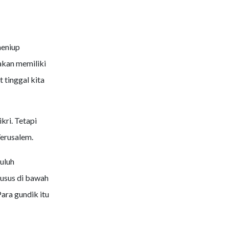
meniup
akan memiliki
t tinggal kita
kri. Tetapi
Yerusalem.
uluh
husus di bawah
ara gundik itu