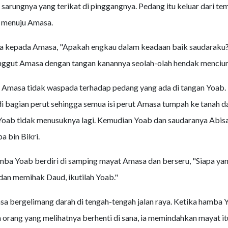
sarungnya yang terikat di pinggangnya. Pedang itu keluar dari te
 menuju Amasa.
a kepada Amasa, "Apakah engkau dalam keadaan baik saudaraku
ggut Amasa dengan tangan kanannya seolah-olah hendak menciu
 Amasa tidak waspada terhadap pedang yang ada di tangan Yoab.
 bagian perut sehingga semua isi perut Amasa tumpah ke tanah d
Yoab tidak menusuknya lagi. Kemudian Yoab dan saudaranya Abisa
a bin Bikri.
ba Yoab berdiri di samping mayat Amasa dan berseru, "Siapa ya
an memihak Daud, ikutilah Yoab."
 bergelimang darah di tengah-tengah jalan raya. Ketika hamba Y
 orang yang melihatnya berhenti di sana, ia memindahkan mayat itu