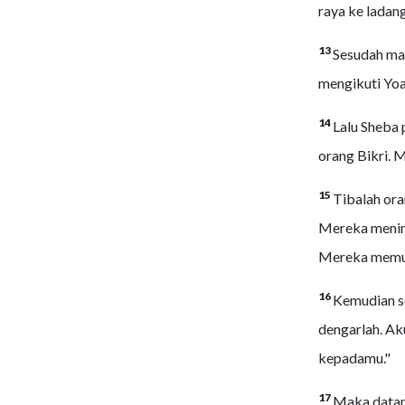
raya ke ladan
13
Sesudah may
mengikuti Yoa
14
Lalu Sheba 
orang Bikri.
15
Tibalah or
Mereka menimb
Mereka memuk
16
Kemudian se
dengarlah. Ak
kepadamu."
17
Maka datan