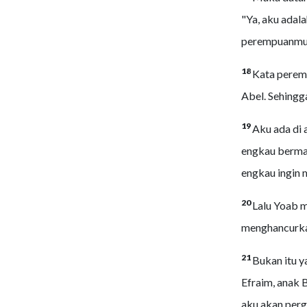
"Ya, aku adal
perempuanmu 
18
Kata peremp
Abel. Sehingg
19
Aku ada di 
engkau berma
engkau ingin
20
Lalu Yoab m
menghancurkan
21
Bukan itu y
Efraim, anak 
aku akan perg