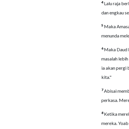
4
Lalu raja be
dan engkau se
5
Maka Amasa p
menunda meleb
6
Maka Daud b
masalah lebih
ia akan pergi
kita."
7
Abisai memb
perkasa. Mere
8
Ketika merek
mereka. Yoab