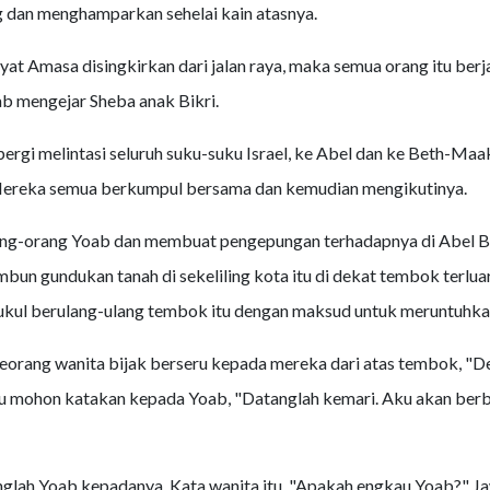
g dan menghamparkan sehelai kain atasnya.
at Amasa disingkirkan dari jalan raya, maka semua orang itu berja
b mengejar Sheba anak Bikri.
pergi melintasi seluruh suku-suku Israel, ke Abel dan ke Beth-Maak
 Mereka semua berkumpul bersama dan kemudian mengikutinya.
ang-orang Yoab dan membuat pengepungan terhadapnya di Abel 
un gundukan tanah di sekeliling kota itu di dekat tembok terlua
ul berulang-ulang tembok itu dengan maksud untuk meruntuhka
orang wanita bijak berseru kepada mereka dari atas tembok, "De
u mohon katakan kepada Yoab, "Datanglah kemari. Aku akan berb
glah Yoab kepadanya. Kata wanita itu, "Apakah engkau Yoab?" J