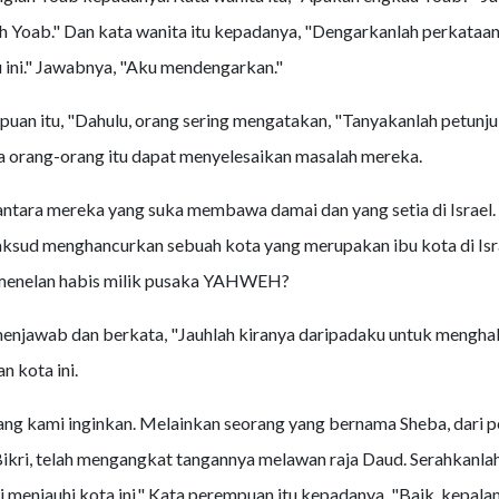
ah Yoab." Dan kata wanita itu kepadanya, "Dengarkanlah perkata
ini." Jawabnya, "Aku mendengarkan."
uan itu, "Dahulu, orang sering mengatakan, "Tanyakanlah petunju
a orang-orang itu dapat menyelesaikan masalah mereka.
antara mereka yang suka membawa damai dan yang setia di Israel
ksud menghancurkan sebuah kota yang merupakan ibu kota di Is
 menelan habis milik pusaka YAHWEH?
enjawab dan berkata, "Jauhlah kiranya daripadaku untuk menghab
 kota ini.
ang kami inginkan. Melainkan seorang yang bernama Sheba, dari 
Bikri, telah mengangkat tangannya melawan raja Daud. Serahkanlah
i menjauhi kota ini." Kata perempuan itu kepadanya, "Baik, kepala