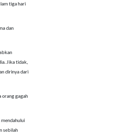
am tiga hari
ama dan
babkan
. Jika tidak,
n dirinya dari
a orang gagah
a mendahului
 sebilah