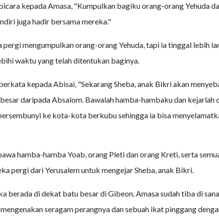
rbicara kepada Amasa, "Kumpulkan bagiku orang-orang Yehuda dal
ndiri juga hadir bersama mereka."
ergi mengumpulkan orang-orang Yehuda, tapi ia tinggal lebih l
ihi waktu yang telah ditentukan baginya.
erkata kepada Abisai, "Sekarang Sheba, anak Bikri akan menye
 besar daripada Absalom. Bawalah hamba-hambaku dan kejarlah dia
 bersembunyi ke kota-kota berkubu sehingga ia bisa menyelamatka
awa hamba-hamba Yoab, orang Pleti dan orang Kreti, serta semu
ka pergi dari Yerusalem untuk mengejar Sheba, anak Bikri.
a berada di dekat batu besar di Gibeon, Amasa sudah tiba di san
 mengenakan seragam perangnya dan sebuah ikat pinggang dengan