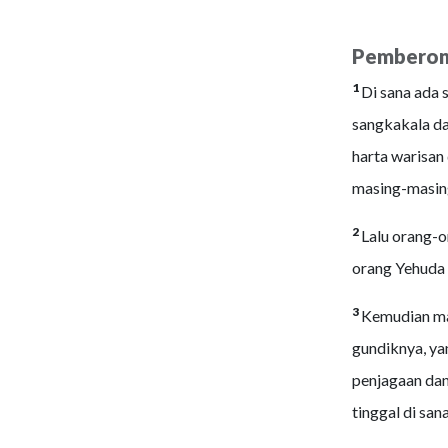
Pemberon
1
Di sana ada 
sangkakala dan
harta warisan 
masing-masin
2
Lalu orang-o
orang Yehuda 
3
Kemudian mas
gundiknya, ya
penjagaan dan
tinggal di san