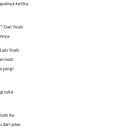
mpatnya ketika
?" Dan Yoab
mnya.
 Lalu Yoab
an mati
i pergi
ng suka
oab itu
 dari jalan