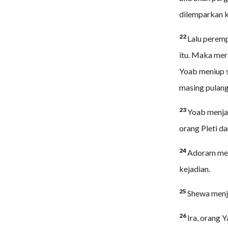
dilemparkan k
22
Lalu peremp
itu. Maka me
Yoab meniup 
masing pulang
23
Yoab menjad
orang Pleti da
24
Adoram menj
kejadian.
25
Shewa menja
26
Ira, orang 