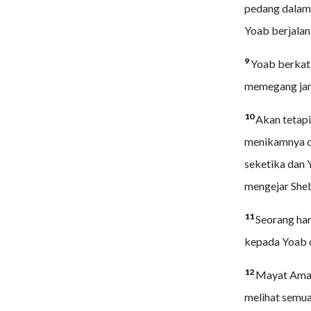
pedang dalam 
Yoab berjalan
9
Yoab berkat
memegang jan
10
Akan tetapi
menikamnya di
seketika dan 
mengejar Sheb
11
Seorang ham
kepada Yoab d
12
Mayat Amasa
melihat semua