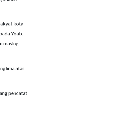
rakyat kota
pada Yoab.
u masing-
anglima atas
rang pencatat