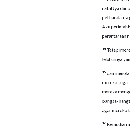
nabiNya dan s
peliharalah se
Aku perintahk
perantaraan h
14
Tetapi mer
leluhurnya ya
15
dan menolak
mereka; juga 
mereka mengej
bangsa-bangs
agar mereka t
16
Kemudian m