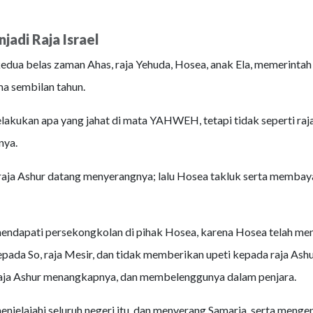
adi Raja Israel
edua belas zaman Ahas, raja Yehuda, Hosea, anak Ela, memerintah a
ma sembilan tahun.
akukan apa yang jahat di mata YAHWEH, tetapi tidak seperti raja-
nya.
raja Ashur datang menyerangnya; lalu Hosea takluk serta membaya
mendapati persekongkolan di pihak Hosea, karena Hosea telah me
epada So, raja Mesir, dan tidak memberikan upeti kepada raja Ashu
raja Ashur menangkapnya, dan membelenggunya dalam penjara.
enjelajahi seluruh negeri itu, dan menyerang Samaria, serta meng