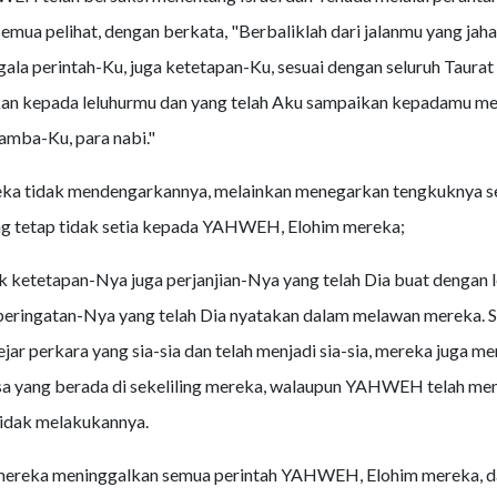
emua pelihat, dengan berkata, "Berbaliklah dari jalanmu yang jaha
gala perintah-Ku, juga ketetapan-Ku, sesuai dengan seluruh Taurat
an kepada leluhurmu dan yang telah Aku sampaikan kepadamu mel
amba-Ku, para nabi."
eka tidak mendengarkannya, melainkan menegarkan tengkuknya s
ng tetap tidak setia kepada YAHWEH, Elohim mereka;
 ketetapan-Nya juga perjanjian-Nya yang telah Dia buat dengan l
peringatan-Nya yang telah Dia nyatakan dalam melawan mereka. 
ar perkara yang sia-sia dan telah menjadi sia-sia, mereka juga me
a yang berada di sekeliling mereka, walaupun YAHWEH telah me
idak melakukannya.
ereka meninggalkan semua perintah YAHWEH, Elohim mereka, da