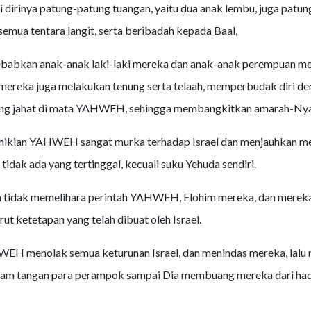
dirinya patung-patung tuangan, yaitu dua anak lembu, juga patun
semua tentara langit, serta beribadah kepada Baal,
babkan anak-anak laki-laki mereka dan anak-anak perempuan m
 mereka juga melakukan tenung serta telaah, memperbudak diri d
ng jahat di mata YAHWEH, sehingga membangkitkan amarah-Nya
ikian YAHWEH sangat murka terhadap Israel dan menjauhkan me
idak ada yang tertinggal, kecuali suku Yehuda sendiri.
a tidak memelihara perintah YAHWEH, Elohim mereka, dan mereka
ut ketetapan yang telah dibuat oleh Israel.
H menolak semua keturunan Israel, dan menindas mereka, lalu
lam tangan para perampok sampai Dia membuang mereka dari ha