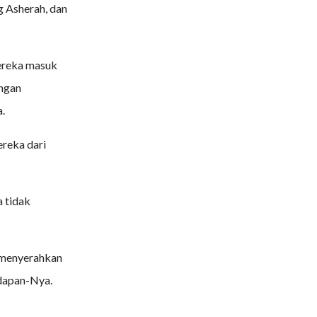
g Asherah, dan
ereka masuk
engan
.
reka dari
 tidak
 menyerahkan
dapan-Nya.