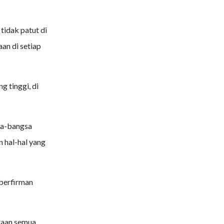
tidak patut di
n di setiap
g tinggi, di
sa-bangsa
 hal-hal yang
berfirman
raan semua