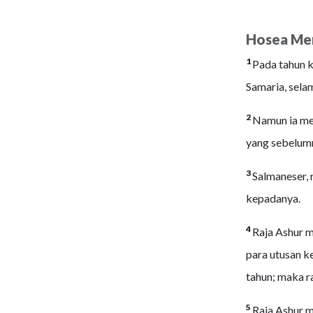
Hosea Menj
1
Pada tahun k
Samaria, sela
2
Namun ia mel
yang sebelum
3
Salmaneser, 
kepadanya.
4
Raja Ashur 
para utusan k
tahun; maka 
5
Raja Ashur m