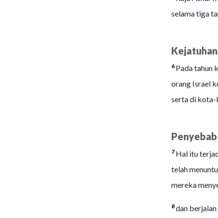
selama tiga ta
Kejatuhan
6
Pada tahun 
orang Israel 
serta di kota
Penyebab 
7
Hal itu terj
telah menuntun
mereka menyem
8
dan berjala