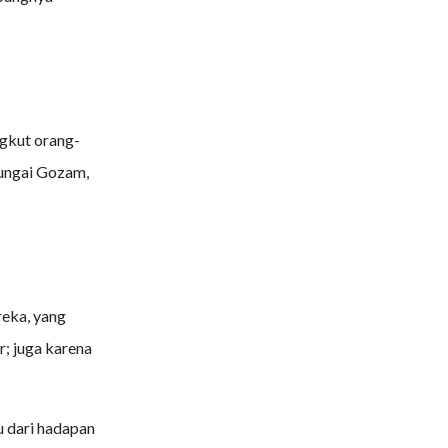
gkut orang-
sungai Gozam,
reka, yang
r; juga karena
 dari hadapan