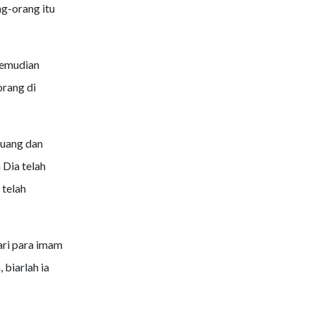
g-orang itu
Kemudian
rang di
buang dan
 Dia telah
 telah
ari para imam
 biarlah ia