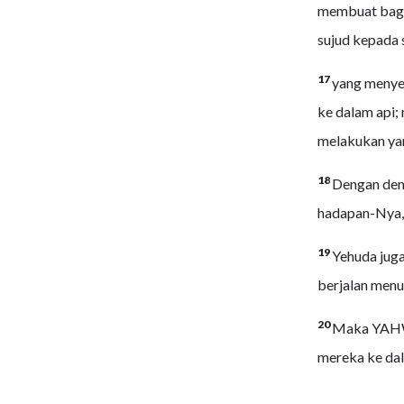
membuat bagi 
sujud kepada 
17
yang menye
ke dalam api;
melakukan ya
18
Dengan dem
hadapan-Nya, t
19
Yehuda jug
berjalan menur
20
Maka YAHWE
mereka ke da