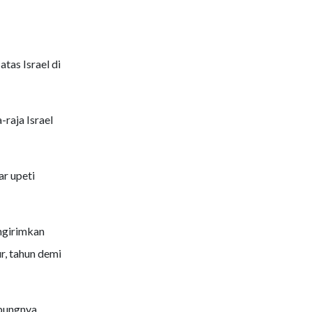
tas Israel di
raja Israel
r upeti
ngirimkan
r, tahun demi
epungnya