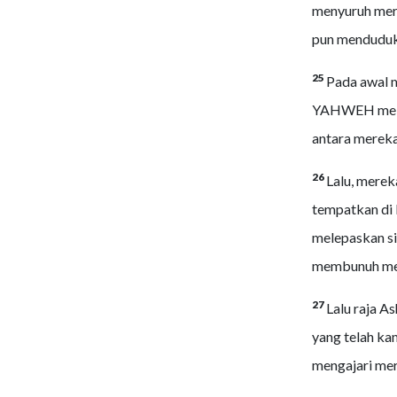
menyuruh mere
pun menduduki
25
Pada awal 
YAHWEH melep
antara mereka
26
Lalu, merek
tempatkan di 
melepaskan si
membunuh mere
27
Lalu raja A
yang telah kam
mengajari mere