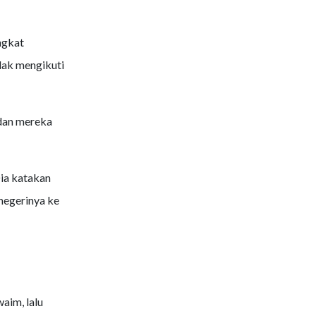
ngkat
dak mengikuti
 dan mereka
ia katakan
negerinya ke
aim, lalu