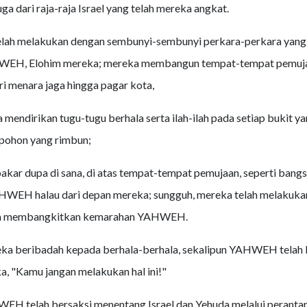
juga dari raja-raja Israel yang telah mereka angkat.
telah melakukan dengan sembunyi-sembunyi perkara-perkara yang 
EH, Elohim mereka; mereka membangun tempat-tempat pemujaa
ri menara jaga hingga pagar kota,
 mendirikan tugu-tugu berhala serta ilah-ilah pada setiap bukit yan
pohon yang rimbun;
kar dupa di sana, di atas tempat-tempat pemujaan, seperti bang
HWEH halau dari depan mereka; sungguh, mereka telah melakukan
gga membangkitkan kemarahan YAHWEH.
ka beribadah kepada berhala-berhala, sekalipun YAHWEH telah 
, "Kamu jangan melakukan hal ini!"
H telah bersaksi menentang Israel dan Yehuda melalui peranta