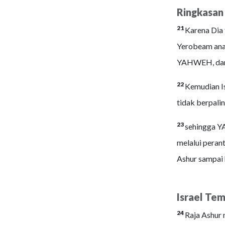
Ringkasan 
21
Karena Dia 
Yerobeam anak
YAHWEH, dan 
22
Kemudian Is
tidak berpali
23
sehingga YA
melalui peran
Ashur sampai h
Israel Te
24
Raja Ashur 