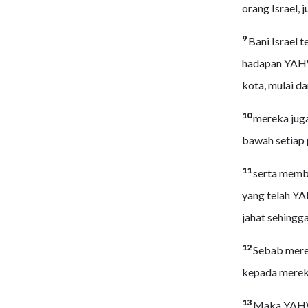
orang Israel, 
9
Bani Israel 
hadapan YAHW
kota, mulai da
10
mereka juga
bawah setiap 
11
serta memba
yang telah YA
jahat sehin
12
Sebab mere
kepada mereka
13
Maka YAHWE