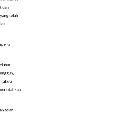
t dan
 yang telah
alui
eperti
eluhur
Sungguh,
ngikuti
merintahkan
n telah